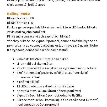
blikače jsou perfektní pro policii, hasiče, údržbu silnic a výstavbu
silnic a mostů, letiště apod
Režimy -
VIDEO
Blikání bočních LED
Blikání horních LED
Funkce gyroskopu, kdy blikač sám určí které LED budou blikat v
závislosti na jeho natočení
Plná synchronizace všech zapnutých blikačů
Všechny blikače lze vypnout pomocí jednoho tlačitka (vypne se
první a samy se vypnout všechny ostatni navázané na něj) Nebo
lze vypnout jednotlivé blikače samostatně
Velikost: 108x92x30 mm jeden blikač
Li-ion nabíjecí akumulátor
až 72 hodin výdrž v závislosti na vybraném módu blikání
360° horizontální pozorovací úhel a 180° vertikální
pozorovací úhel
5 režimů blikání
12 LED po obvodu a 4 led na horní straně
Kontrola stavu akumulátoru během používání
Vypnutí všech blikačů pomocí jednoho tlačítka
Blikače mezi sebou komunikují až na vzdálenost 15 metrů,
není omezen počet propojení