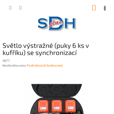
Přejít
NÁKUP
na
obsah
KOŠÍK
Světlo výstražné (puky 6 ks v
kufříku) se synchronizací
0677
Průměrné
Neohodnoceno
Podrobnosti hodnocení
hodnocení
produktu
je
0,0
z
5
hvězdiček.