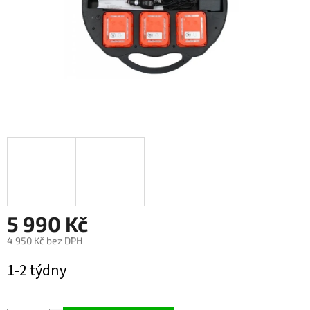
5 990 Kč
4 950 Kč bez DPH
Měrná
1-2 týdny
cena: