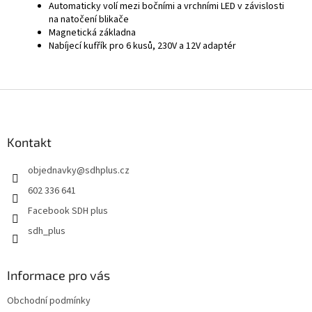
Automaticky volí mezi bočními a vrchními LED v závislosti
na natočení blikače
Magnetická základna
Nabíjecí kufřík pro 6 kusů, 230V a 12V adaptér
Z
á
p
a
Kontakt
t
objednavky
@
sdhplus.cz
í
602 336 641
Facebook SDH plus
sdh_plus
Informace pro vás
Obchodní podmínky