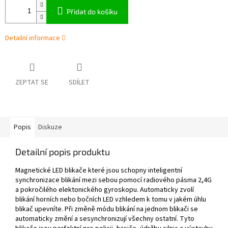
Přidat do košíku
Detailní informace
ZEPTAT SE
SDÍLET
Popis
Diskuze
Detailní popis produktu
Magnetické LED blikače které jsou schopny inteligentní
synchronizace blikání mezi sebou pomocí radiového pásma 2,4G
a pokročilého elektonického gyroskopu. Automaticky zvolí
blikání horních nebo bočních LED vzhledem k tomu v jakém úhlu
blikač upevníte. Při změně módu blikání na jednom blikači se
automaticky změní a sesynchronizují všechny ostatní. Tyto