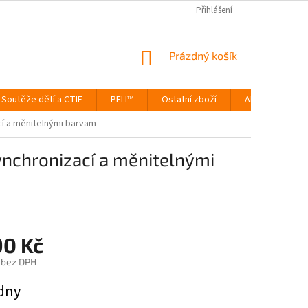
Přihlášení
NÁKUPNÍ
Prázdný košík
KOŠÍK
Soutěže dětí a CTIF
PELI™
Ostatní zboží
Akce
Výp
ací a měnitelnými barvam
synchronizací a měnitelnými
90 Kč
 bez DPH
ýdny