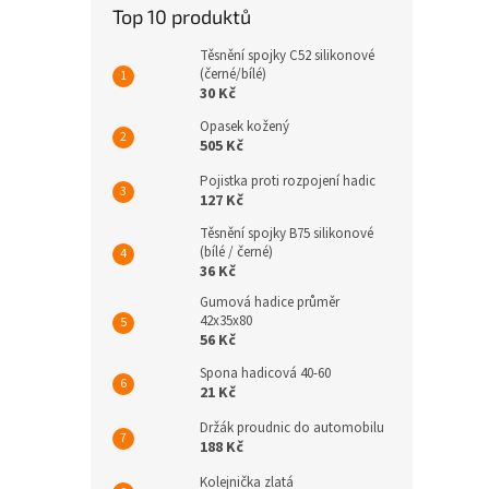
Top 10 produktů
Těsnění spojky C52 silikonové
(černé/bílé)
30 Kč
Opasek kožený
505 Kč
Pojistka proti rozpojení hadic
127 Kč
Těsnění spojky B75 silikonové
(bílé / černé)
36 Kč
Gumová hadice průměr
42x35x80
56 Kč
Spona hadicová 40-60
21 Kč
Držák proudnic do automobilu
188 Kč
Kolejnička zlatá