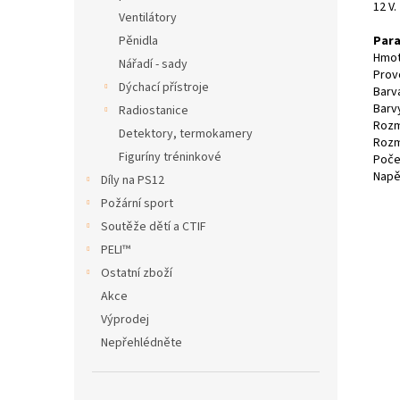
12 V.
Ventilátory
Para
Pěnidla
Hmot
Nářadí - sady
Prov
Dýchací přístroje
Barv
Barv
Radiostanice
Rozm
Detektory, termokamery
Rozm
Figuríny tréninkové
Poče
Napě
Díly na PS12
Požární sport
Soutěže dětí a CTIF
PELI™
Ostatní zboží
Akce
Výprodej
Nepřehlédněte