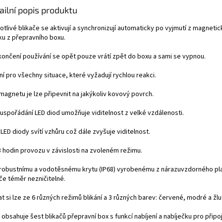
ailní popis produktu
otlivé blikače se aktivují a synchronizují automaticky po vyjmutí z magneti
ku z přepravního boxu.
končení používání se opět pouze vrátí zpět do boxu a sami se vypnou.
ní pro všechny situace, které vyžadují rychlou reakci.
magnetu je lze připevnit na jakýkoliv kovový povrch.
 uspořádání LED diod umožňuje viditelnost z velké vzdálenosti.
 LED diody svítí vzhůru což dále zvyšuje viditelnost.
8 hodin provozu v závislosti na zvoleném režimu.
 robustnímu a vodotěsnému krytu (IP68) vyrobenému z nárazuvzdorného pla
če téměr nezničitelné.
t si lze ze 6 různých režimů blikání a 3 různých barev: červené, modré a žlu
obsahuje šest blikačů přepravní box s funkcí nabíjení a nabíječku pro připoj