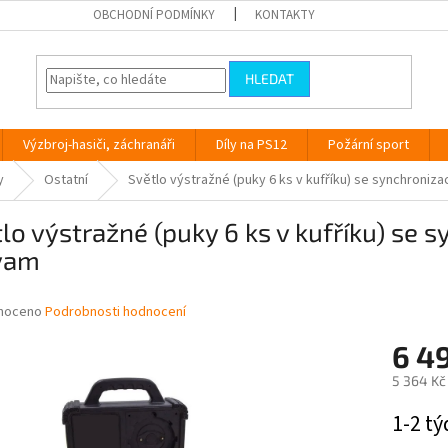
OBCHODNÍ PODMÍNKY
KONTAKTY
HLEDAT
Výzbroj-hasiči, záchranáři
Díly na PS12
Požární sport
y
Ostatní
Světlo výstražné (puky 6 ks v kufříku) se synchroniz
lo výstražné (puky 6 ks v kufříku) se 
vam
né
noceno
Podrobnosti hodnocení
ní
6 4
u
5 364 Kč
Měrná
1-2 t
cena:
ek.