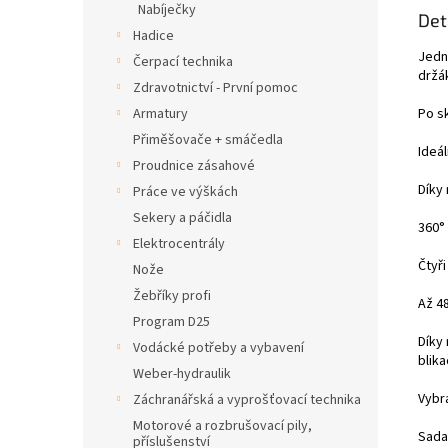
Nabíječky
Det
Hadice
Jedn
Čerpací technika
držá
Zdravotnictví - První pomoc
Po s
Armatury
Přiměšovače + smáčedla
Ideál
Proudnice zásahové
Díky 
Práce ve výškách
Sekery a páčidla
360°
Elektrocentrály
Čtyři
Nože
Žebříky profi
Až 4
Program D25
Díky
Vodácké potřeby a vybavení
blika
Weber-hydraulik
Vybra
Záchranářská a vyprošťovací technika
Motorové a rozbrušovací pily,
Sada 
příslušenství