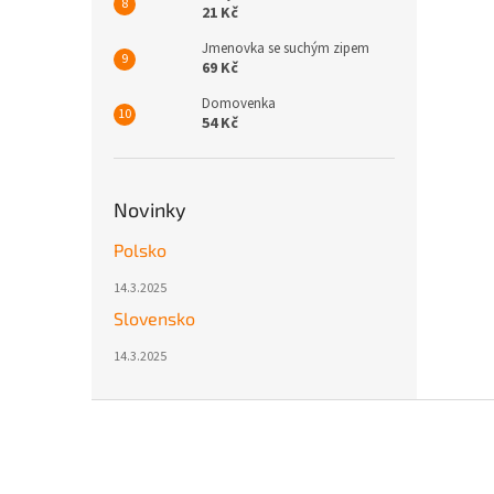
21 Kč
Jmenovka se suchým zipem
69 Kč
Domovenka
54 Kč
Novinky
Polsko
14.3.2025
Slovensko
14.3.2025
Z
á
p
a