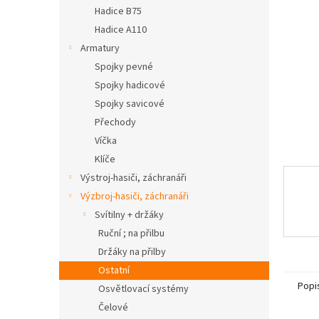
n
Hadice B75
e
Hadice A110
l
Armatury
Spojky pevné
Spojky hadicové
Spojky savicové
Přechody
Víčka
Klíče
Výstroj-hasiči, záchranáři
Výzbroj-hasiči, záchranáři
Svítilny + držáky
Ruční ; na přilbu
Držáky na přilby
Ostatní
Popi
Osvětlovací systémy
Čelové