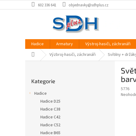
Přejít
602 336 641
objednavky@sdhplus.cz
na
obsah
Hadice
Armatury
Výstroj-hasiči, záchranáři
Domů
Výzbroj-hasiči, záchranáři
Svítilny + držák
P
Svět
o
Přeskočit
s
bar
Kategorie
kategorie
t
5776
r
Hadice
Průměr
Neohod
a
hodnoce
Hadice D25
n
produkt
Hadice C38
n
je
í
Hadice C42
0,0
z
p
Hadice C52
5
a
Hadice B65
hvězdič