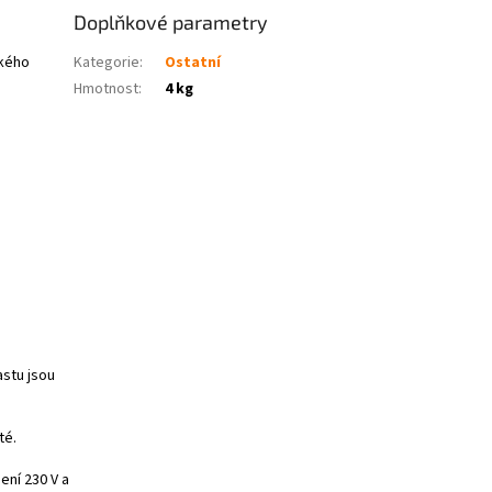
Doplňkové parametry
ckého
Kategorie
:
Ostatní
Hmotnost
:
4 kg
stu jsou
té.
ení 230 V a