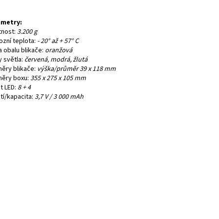
metry:
nost:
3.200 g
ozní teplota:
- 20° až + 57° C
a obalu blikače:
oranžová
y světla:
červená, modrá, žlutá
ěry blikače:
výška/průměr 39 x 118 mm
ěry boxu:
355 x 275 x 105 mm
t LED:
8 + 4
tí/kapacita:
3,7 V / 3 000 mAh