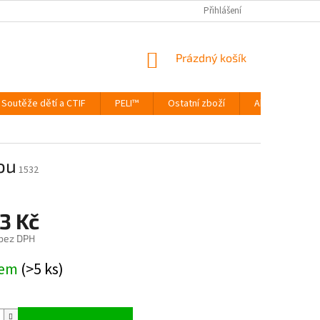
Přihlášení
NÁKUPNÍ
Prázdný košík
KOŠÍK
Soutěže dětí a CTIF
PELI™
Ostatní zboží
Akce
Výp
ou
1532
3 Kč
 bez DPH
dem
(>5 ks)