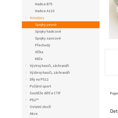
n
Hadice B75
e
Hadice A110
l
Armatury
Spojky pevné
Spojky hadicové
Spojky savicové
Přechody
Víčka
Klíče
Výstroj-hasiči, záchranáři
Výzbroj-hasiči, záchranáři
Díly na PS12
Požární sport
Soutěže dětí a CTIF
Popi
PELI™
Ostatní zboží
Det
Akce