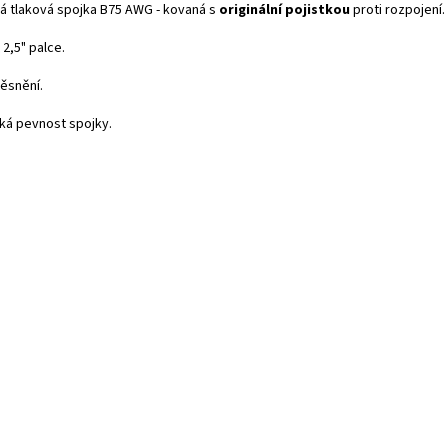
á tlaková spojka B75 AWG - kovaná s
originální pojistkou
proti rozpojení.
 2,5" palce.
těsnění.
ká pevnost spojky.