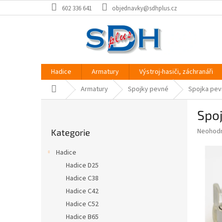
Přejít
602 336 641
objednavky@sdhplus.cz
na
obsah
Hadice
Armatury
Výstroj-hasiči, záchranáři
Domů
Armatury
Spojky pevné
Spojka pev
P
Spo
o
Přeskočit
s
Průměr
Neohod
Kategorie
kategorie
t
hodnoce
r
produkt
Hadice
a
je
Hadice D25
0,0
n
z
Hadice C38
n
5
í
Hadice C42
hvězdič
p
Hadice C52
a
Hadice B65