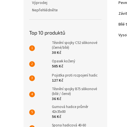
Pevn
Výprodej
Nepřehlédněte
Závit
Bílé 
Top 10 produktů
Vyso
Těsnění spojky C52 silikonové
(černé/bílé)
30 Kč
Opasek kožený
505 Kč
Pojistka proti rozpojení hadic
127 Kč
Těsnění spojky B75 silikonové
(bílé / černé)
36 Kč
Gumová hadice průměr
42x35x80
56 Kč
Spona hadicová 40-60