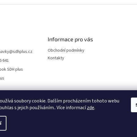
Informace pro vás
Obchodní podmínky
navky
@
sdhplus.cz
Kontakty
6 641
ook SDH plus
lus
oužívá soubory cookie. Dalším procházením tohoto webu
ouhlas s jejich používáním.. Více informací
zde
.
í
 Všechna práva vyhrazena.