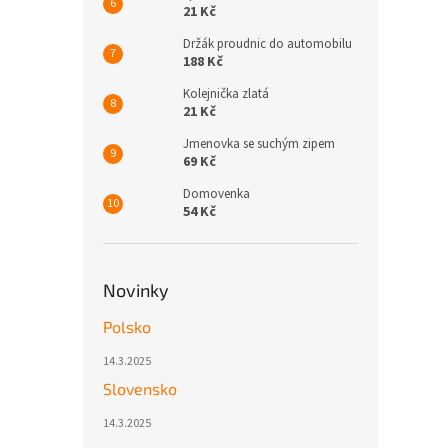
21 Kč
Držák proudnic do automobilu
188 Kč
Kolejnička zlatá
21 Kč
Jmenovka se suchým zipem
69 Kč
Domovenka
54 Kč
Novinky
Polsko
14.3.2025
Slovensko
14.3.2025