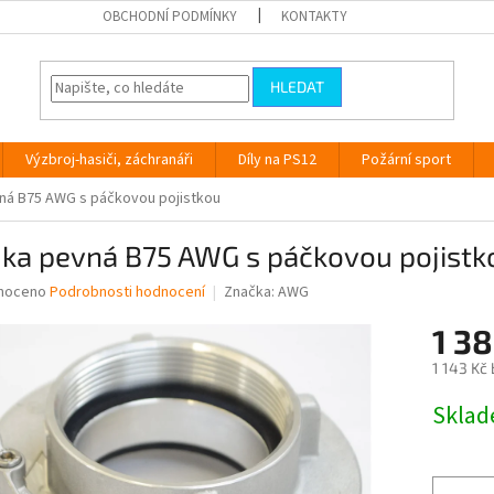
OBCHODNÍ PODMÍNKY
KONTAKTY
HLEDAT
Výzbroj-hasiči, záchranáři
Díly na PS12
Požární sport
ná B75 AWG s páčkovou pojistkou
jka pevná B75 AWG s páčkovou pojistk
né
noceno
Podrobnosti hodnocení
Značka:
AWG
ní
1 38
u
1 143 Kč
Měrná
Skla
cena:
ek.