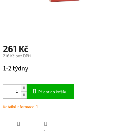
261 Kč
216 Kč bez DPH
Měrná
1-2 týdny
cena:
Přidat do košíku
Detailní informace