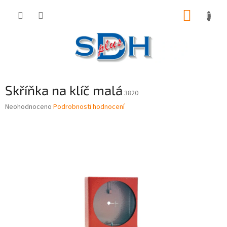
Přejít
NÁKUP
na
obsah
KOŠÍK
Skříňka na klíč malá
3820
Průměrné
Neohodnoceno
Podrobnosti hodnocení
hodnocení
produktu
je
0,0
z
5
hvězdiček.