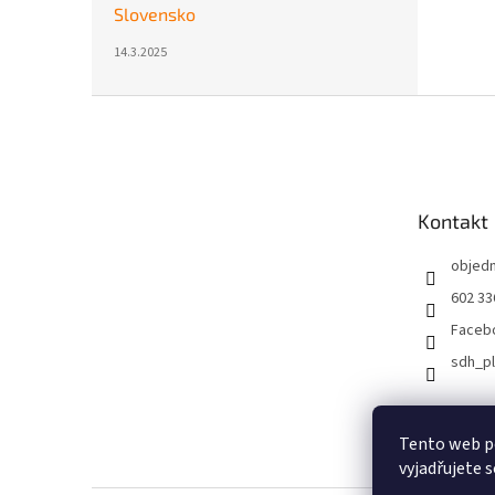
Slovensko
14.3.2025
Z
á
p
a
t
Kontakt
í
objed
602 33
Faceb
sdh_p
Tento web p
vyjadřujete s