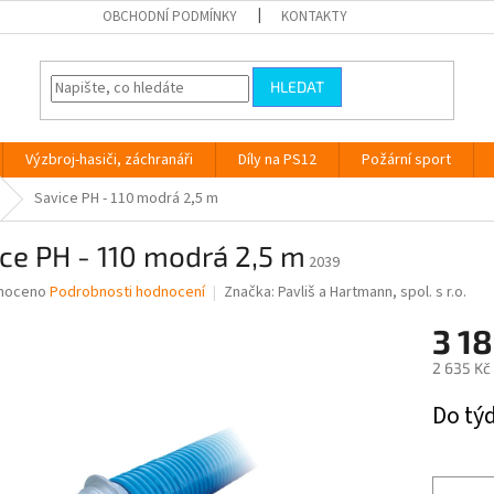
OBCHODNÍ PODMÍNKY
KONTAKTY
HLEDAT
Výzbroj-hasiči, záchranáři
Díly na PS12
Požární sport
Savice PH - 110 modrá 2,5 m
ce PH - 110 modrá 2,5 m
2039
né
noceno
Podrobnosti hodnocení
Značka:
Pavliš a Hartmann, spol. s r.o.
ní
3 18
u
2 635 Kč
Měrná
Do tý
cena:
ek.