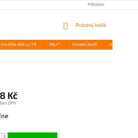
Přihlášení
NÁKUPNÍ
Prázdný košík
KOŠÍK
Soutěže dětí a CTIF
PELI™
Ostatní zboží
Akce
Výp
8 Kč
 bez DPH
dne