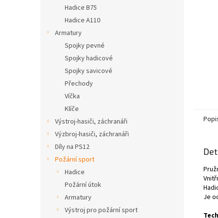
n
Hadice B75
e
Hadice A110
l
Armatury
Spojky pevné
Spojky hadicové
Spojky savicové
Přechody
Víčka
Klíče
Popi
Výstroj-hasiči, záchranáři
Výzbroj-hasiči, záchranáři
Díly na PS12
Det
Požární sport
Pruž
Hadice
Vnitř
Požární útok
Hadic
Je od
Armatury
Výstroj pro požární sport
Tech