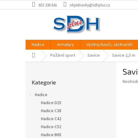
Přejít
602 336 641
objednavky@sdhplus.cz
na
obsah
Hadice
Armatury
Výstroj-hasiči, záchranáři
Domů
Požární sport
Savice
Savice 2,5 m
P
Savi
o
Přeskočit
s
Průměr
Neohod
Kategorie
kategorie
t
hodnoce
r
produkt
Hadice
a
je
Hadice D25
0,0
n
z
Hadice C38
n
5
í
Hadice C42
hvězdič
p
Hadice C52
a
Hadice B65