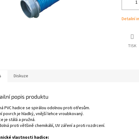
Detailní 
TISK
s
Diskuze
ailní popis produktu
ná PVC hadice se spirálou odolnou proti otřesům.
ní povrch je hladký, vnější lehce vroubkovaný.
e je stálá a pružná.
olná proti většině chemikálií, UV záření a proti rozdrcení.
nické vlastnosti hadice: