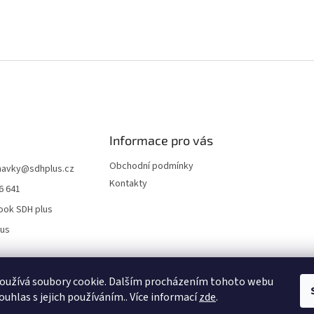
Informace pro vás
Obchodní podmínky
navky
@
sdhplus.cz
Kontakty
6 641
ook SDH plus
lus
oužívá soubory cookie. Dalším procházením tohoto webu
ouhlas s jejich používáním.. Více informací
zde
.