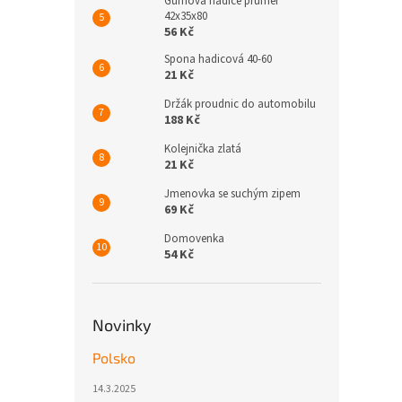
Gumová hadice průměr
42x35x80
56 Kč
Spona hadicová 40-60
21 Kč
Držák proudnic do automobilu
188 Kč
Kolejnička zlatá
21 Kč
Jmenovka se suchým zipem
69 Kč
Domovenka
54 Kč
Novinky
Polsko
14.3.2025