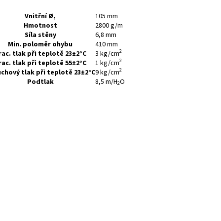
Vnitřní Ø,
105 mm
Hmotnost
2800 g/m
Síla stěny
6,8 mm
Min. poloměr ohybu
410 mm
2
rac. tlak při teplotě 23±2°C
3 kg/cm
2
rac. tlak při teplotě 55±2°C
1 kg/cm
2
chový tlak při teplotě 23±2°C
9 kg/cm
Podtlak
8,5 m/H
O
2