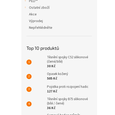
PELI™
Ostatní zboží
Akce
Výprodej
Nepřehlédněte
Top 10 produktů
Těsnění spojky C52 silikonové
(černé/bílé)
30 Kč
Opasek kožený
505 Kč
Pojistka proti rozpojení hadic
127 Kč
Těsnění spojky B75 silikonové
(bílé / černé)
36 Kč