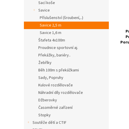
Sací koše
Savice
Příslušenství (šroubení,..)
Savice 2,5 m
P
Savice 1,6 m
P
Štafeta 4x100m
Poru
Proudnice sportovní aj.
Překážky, bariéry..
Žebříky
Běh 100m s překážkami
Sady, Popruhy
Kulové rozdělovače
Náhradní díly rozdělovače
Džberovky
Časoměrné zařízení
Stopky
Soutěže dětí a CTIF