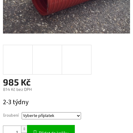
985 Kč
814 Kč
bez DPH
Měrná
2-3 týdny
cena:
šroubení
Přidat do košíku