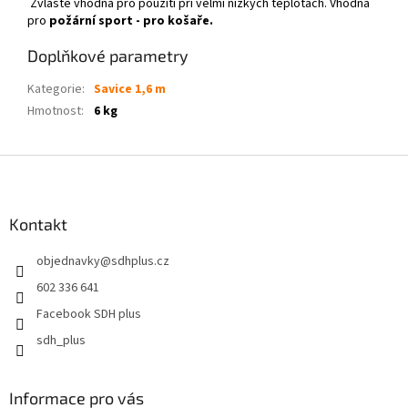
Zvláště vhodná pro použití při velmi nízkých teplotách. Vhodná
pro
požární sport - pro košaře.
Doplňkové parametry
Kategorie
:
Savice 1,6 m
Hmotnost
:
6 kg
Z
á
p
a
Kontakt
t
objednavky
@
sdhplus.cz
í
602 336 641
Facebook SDH plus
sdh_plus
Informace pro vás