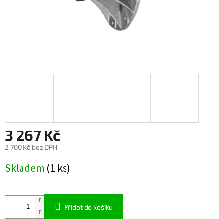
3 267 Kč
2 700 Kč bez DPH
Měrná
Skladem
(1 ks)
cena:
Přidat do košíku