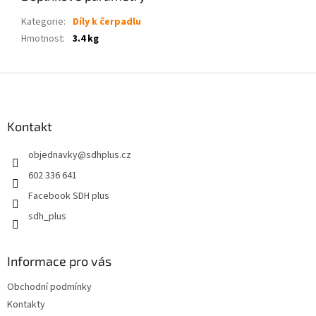
Kategorie
:
Díly k čerpadlu
Hmotnost
:
3.4 kg
Z
á
p
a
Kontakt
t
objednavky
@
sdhplus.cz
í
602 336 641
Facebook SDH plus
sdh_plus
Informace pro vás
Obchodní podmínky
Kontakty