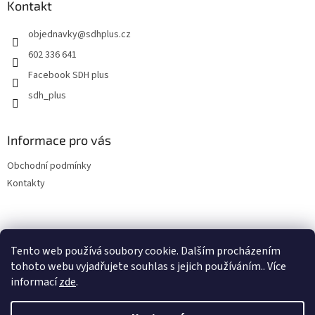
a
Kontakt
t
objednavky
@
sdhplus.cz
í
602 336 641
Facebook SDH plus
sdh_plus
Informace pro vás
Obchodní podmínky
Kontakty
Tento web používá soubory cookie. Dalším procházením
tohoto webu vyjadřujete souhlas s jejich používáním.. Více
informací
zde
.
Vytvořil Shoptet