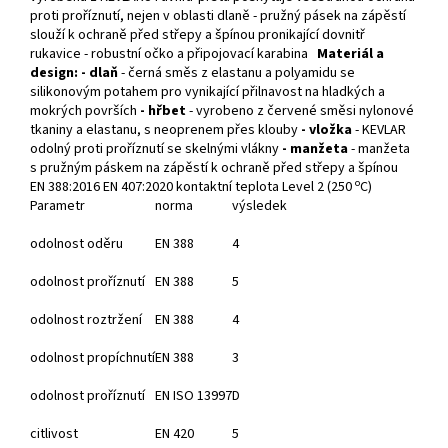
proti proříznutí, nejen v oblasti dlaně - pružný pásek na zápěstí
slouží k ochraně před střepy a špínou pronikající dovnitř
rukavice - robustní očko a připojovací karabina
Materiál a
design:
- dlaň
- černá směs z elastanu a polyamidu se
silikonovým potahem pro vynikající přilnavost na hladkých a
mokrých površích
- hřbet
- vyrobeno z červené směsi nylonové
tkaniny a elastanu, s neoprenem přes klouby
- vložka
- KEVLAR
odolný proti proříznutí se skelnými vlákny
- manžeta
- manžeta
s pružným páskem na zápěstí k ochraně před střepy a špínou
o
EN 388:2016 EN 407:2020 kontaktní teplota Level 2 (250
C)
Parametr
norma
výsledek
odolnost oděru
EN 388
4
odolnost proříznutí
EN 388
5
odolnost roztržení
EN 388
4
odolnost propíchnutí
EN 388
3
odolnost proříznutí
EN ISO 13997
D
citlivost
EN 420
5