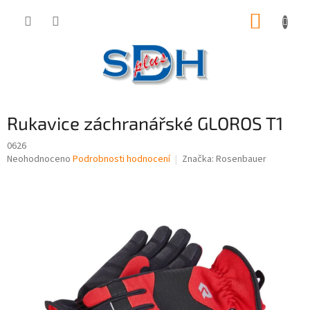
Přejít
NÁKUP
na
obsah
KOŠÍK
Rukavice záchranářské GLOROS T1
0626
Průměrné
Neohodnoceno
Podrobnosti hodnocení
Značka:
Rosenbauer
hodnocení
produktu
je
0,0
z
5
hvězdiček.