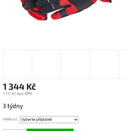
1 344 Kč
1 111 Kč
bez DPH
Měrná
3 týdny
cena:
Velikost