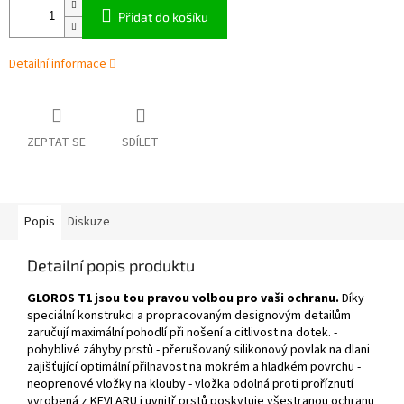
Přidat do košíku
Detailní informace
ZEPTAT SE
SDÍLET
Popis
Diskuze
Detailní popis produktu
GLOROS T1 jsou tou pravou volbou pro vaši ochranu.
Díky
speciální konstrukci a propracovaným designovým detailům
zaručují maximální pohodlí při nošení a citlivost na dotek. -
pohyblivé záhyby prstů - přerušovaný silikonový povlak na dlani
zajišťující optimální přilnavost na mokrém a hladkém povrchu -
neoprenové vložky na klouby - vložka odolná proti proříznutí
vyrobená z KEVLARU i uvnitř prstů poskytuje všestranou ochranu