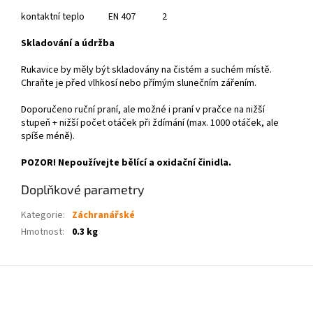
kontaktní teplo
EN 407
2
Skladování a údržba
Rukavice by měly být skladovány na čistém a suchém místě.
Chraňte je před vlhkosí nebo přímým slunečním zářením.
Doporučeno ruční praní, ale možné i praní v pračce na nižší
stupeň + nižší počet otáček při ždímání (max. 1000 otáček, ale
spíše méně).
POZOR! Nepoužívejte bělící a oxidační činidla.
Doplňkové parametry
Kategorie
:
Záchranářské
Hmotnost
:
0.3 kg
Z
á
p