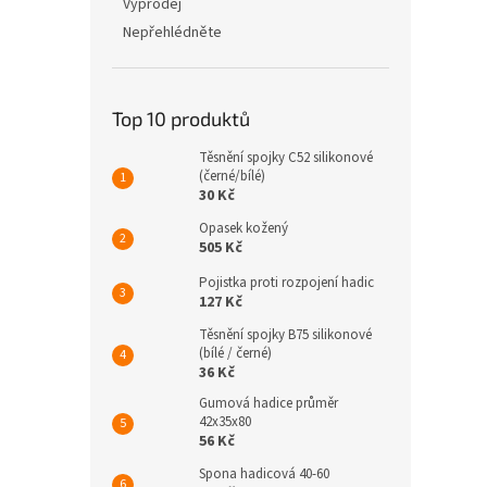
Výprodej
Nepřehlédněte
Top 10 produktů
Těsnění spojky C52 silikonové
(černé/bílé)
30 Kč
Opasek kožený
505 Kč
Pojistka proti rozpojení hadic
127 Kč
Těsnění spojky B75 silikonové
(bílé / černé)
36 Kč
Gumová hadice průměr
42x35x80
56 Kč
Spona hadicová 40-60