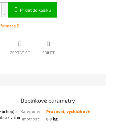
Přidat do košíku
informace
ZEPTAT SE
SDÍLET
Doplňkové parametry
ý úchop) a
Kategorie
:
Pracovní, vycházkové
abrazivními
Hmotnost
:
0.3 kg