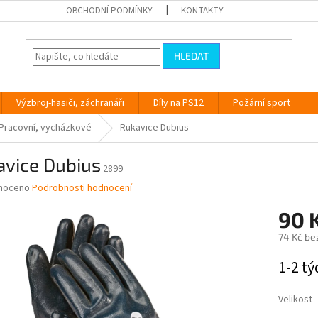
OBCHODNÍ PODMÍNKY
KONTAKTY
HLEDAT
Výzbroj-hasiči, záchranáři
Díly na PS12
Požární sport
Pracovní, vycházkové
Rukavice Dubius
avice Dubius
2899
né
noceno
Podrobnosti hodnocení
ní
90 
u
74 Kč
be
Měrná
1-2 t
cena:
ek.
Velikost