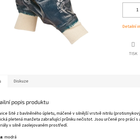
Detailní 
TISK
s
Diskuze
ailní popis produktu
ice šité z bavlněného úpletu, máčené v silnější vrstvě nitrilu (protismykov
ická pletená manžeta zabraňující průniku nečistot. Jsou určené pro prácí s 
riály v silně zaolejovaném prostředí.
va
: modrá