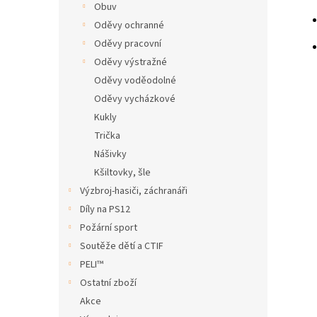
Obuv
Oděvy ochranné
Oděvy pracovní
Oděvy výstražné
Oděvy voděodolné
Oděvy vycházkové
Kukly
Trička
Nášivky
Kšiltovky, šle
Výzbroj-hasiči, záchranáři
Díly na PS12
Požární sport
Soutěže dětí a CTIF
PELI™
Ostatní zboží
Akce