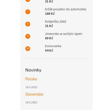
21 Kč
Držák proudnic do automobilu
188 Kč
Kolejnička zlatá
21 Kč
Jmenovka se suchým zipem
69 Kč
Domovenka
54 Kč
Novinky
Polsko
14.3.2025
Slovensko
14.3.2025