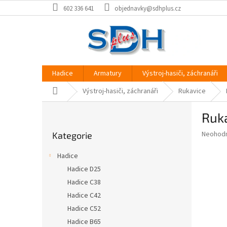
Přejít
602 336 641
objednavky@sdhplus.cz
na
obsah
Hadice
Armatury
Výstroj-hasiči, záchranáři
Domů
Výstroj-hasiči, záchranáři
Rukavice
P
Ruk
o
Přeskočit
s
Průměr
Neohod
Kategorie
kategorie
t
hodnoce
r
produkt
Hadice
a
je
Hadice D25
0,0
n
z
Hadice C38
n
5
í
Hadice C42
hvězdič
p
Hadice C52
a
Hadice B65