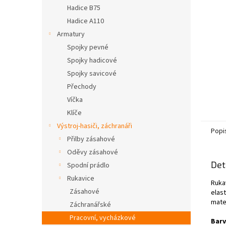
n
Hadice B75
e
Hadice A110
l
Armatury
Spojky pevné
Spojky hadicové
Spojky savicové
Přechody
Víčka
Klíče
Výstroj-hasiči, záchranáři
Popi
Přilby zásahové
Oděvy zásahové
Det
Spodní prádlo
Rukavice
Rukav
Zásahové
elast
mate
Záchranářské
Pracovní, vycházkové
Bar