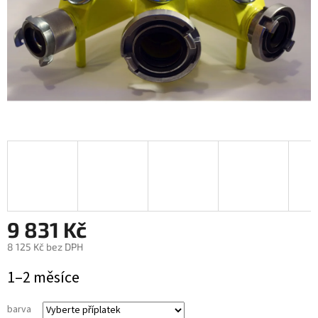
9 831 Kč
8 125 Kč
bez DPH
Měrná
1–2 měsíce
cena:
barva