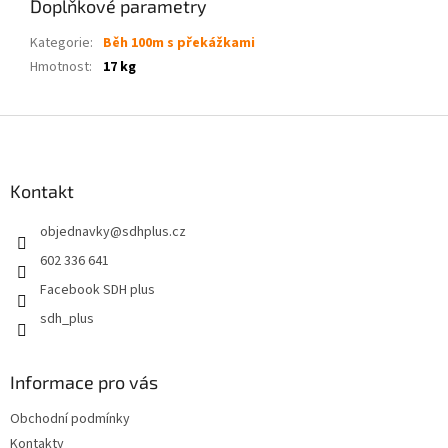
Doplňkové parametry
Kategorie
:
Běh 100m s překážkami
Hmotnost
:
17 kg
Z
á
p
a
Kontakt
t
objednavky
@
sdhplus.cz
í
602 336 641
Facebook SDH plus
sdh_plus
Informace pro vás
Obchodní podmínky
Kontakty