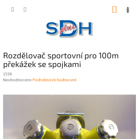
Přejít
NÁKUP
na
obsah
KOŠÍK
Rozdělovač sportovní pro 100m
překážek se spojkami
1536
Průměrné
Neohodnoceno
Podrobnosti hodnocení
hodnocení
produktu
je
0,0
z
5
hvězdiček.