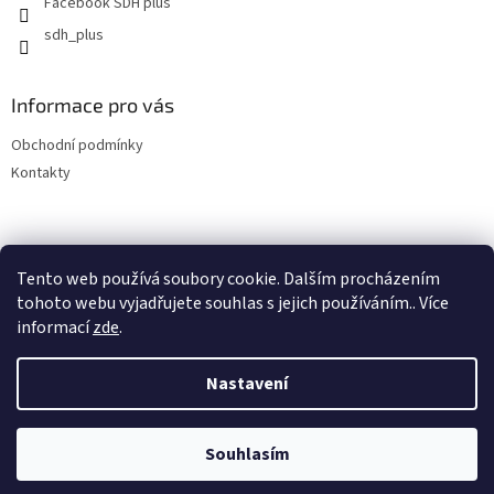
Facebook SDH plus
sdh_plus
Informace pro vás
Obchodní podmínky
Kontakty
Tento web používá soubory cookie. Dalším procházením
tohoto webu vyjadřujete souhlas s jejich používáním.. Více
informací
zde
.
Vytvořil Shoptet
Nastavení
Copyright 2026
SDH plus vše pro hasiče a záchranáře
. Všechna
Souhlasím
práva vyhrazena.