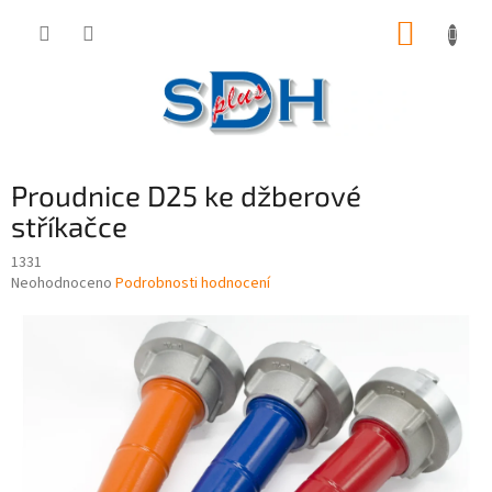
Přejít
NÁKUP
na
obsah
KOŠÍK
Proudnice D25 ke džberové
stříkačce
1331
Průměrné
Neohodnoceno
Podrobnosti hodnocení
hodnocení
produktu
je
0,0
z
5
hvězdiček.