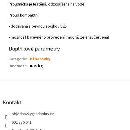
Proudnička je leštěná, odzkoušená na vodě.
Proud kompaktní.
- dodávaná s pevnou spojkou D25
- možnost barevného provedení (modrá, zelená, červená)
Doplňkové parametry
Kategorie
:
Džberovky
Hmotnost
:
0.25 kg
Z
á
p
a
Kontakt
t
objednavky
@
sdhplus.cz
í
602 336 641