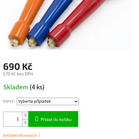
690 Kč
570 Kč
bez DPH
Měrná
Skladem
(4 ks)
cena:
barva
Přidat do košíku
Detailní informace