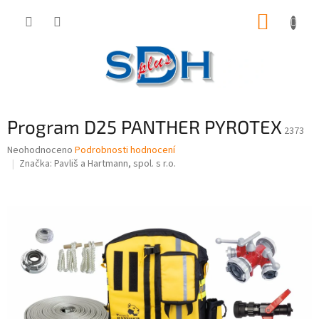
Přejít
NÁKUP
na
obsah
KOŠÍK
Program D25 PANTHER PYROTEX
2373
Průměrné
Neohodnoceno
Podrobnosti hodnocení
hodnocení
Značka:
Pavliš a Hartmann, spol. s r.o.
produktu
je
0,0
z
5
hvězdiček.