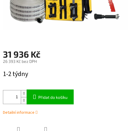
31 936 Kč
26 393 Kč bez DPH
Měrná
1-2 týdny
cena:
Přidat do košíku
Detailní informace