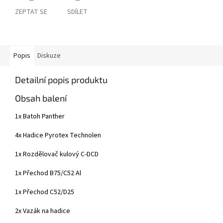
ZEPTAT SE
SDÍLET
Popis
Diskuze
Detailní popis produktu
Obsah balení
1x Batoh Panther
4x Hadice Pyrotex Technolen
1x Rozdělovač kulový C-DCD
1x Přechod B75/C52 Al
1x Přechod C52/D25
2x Vazák na hadice