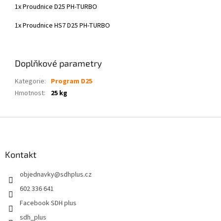
1x Proudnice D25 PH-TURBO
1x Proudnice HS7 D25 PH-TURBO
Doplňkové parametry
Kategorie
:
Program D25
Hmotnost
:
25 kg
Z
á
p
a
Kontakt
t
objednavky
@
sdhplus.cz
í
602 336 641
Facebook SDH plus
sdh_plus