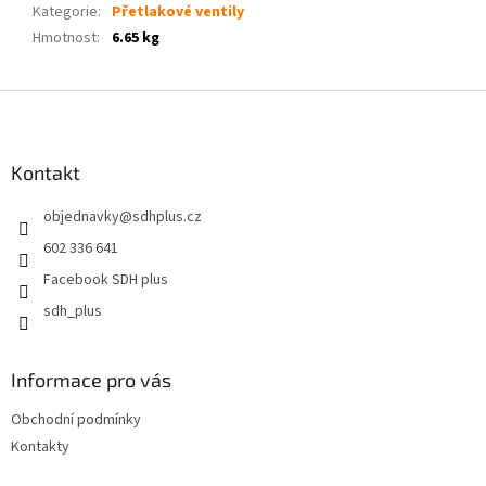
Kategorie
:
Přetlakové ventily
Hmotnost
:
6.65 kg
Z
á
p
a
Kontakt
t
objednavky
@
sdhplus.cz
í
602 336 641
Facebook SDH plus
sdh_plus
Informace pro vás
Obchodní podmínky
Kontakty