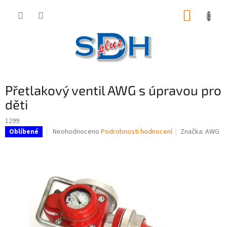
Přejít
NÁKUP
na
obsah
KOŠÍK
Přetlakový ventil AWG s úpravou pro
děti
1299
Průměrné
Neohodnoceno
Podrobnosti hodnocení
Značka:
AWG
Oblíbené
hodnocení
produktu
je
0,0
z
5
hvězdiček.