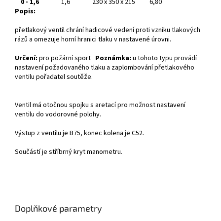
0 - 1,6
1,6
230 x 350 x 215
6,80
Popis:
přetlakový ventil chrání hadicové vedení proti vzniku tlakových
rázů a omezuje horní hranici tlaku v nastavené úrovni.
Určení:
pro požární sport
Poznámka:
u tohoto typu provádí
nastavení požadovaného tlaku a zaplombování přetlakového
ventilu pořadatel soutěže.
Ventil má otočnou spojku s aretací pro možnost nastavení
ventilu do vodorovné polohy.
Výstup z ventilu je B75, konec kolena je C52.
Součástí je stříbrný kryt manometru.
Doplňkové parametry