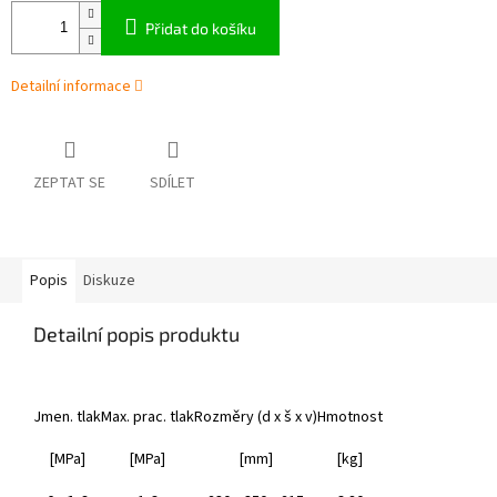
Přidat do košíku
Detailní informace
ZEPTAT SE
SDÍLET
Popis
Diskuze
Detailní popis produktu
Jmen. tlak
Max. prac. tlak
Rozměry (d x š x v)
Hmotnost
[MPa]
[MPa]
[mm]
[kg]