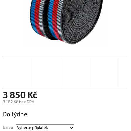
3 850 Kč
3 182 Kč
bez DPH
Měrná
Do týdne
cena:
barva