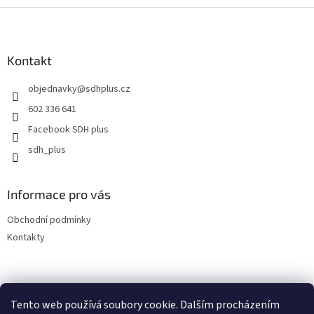
Z
á
p
a
Kontakt
t
objednavky
@
sdhplus.cz
í
602 336 641
Facebook SDH plus
sdh_plus
Informace pro vás
Obchodní podmínky
Kontakty
Tento web používá soubory cookie. Dalším procházením