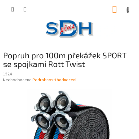
Přejít
NÁKUP
na
obsah
KOŠÍK
Popruh pro 100m překážek SPORT
se spojkami Rott Twist
1524
Průměrné
Neohodnoceno
Podrobnosti hodnocení
hodnocení
produktu
je
0,0
z
5
hvězdiček.