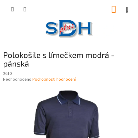
Přejít
NÁKUP
na
obsah
KOŠÍK
Polokošile s límečkem modrá -
pánská
2610
Průměrné
Neohodnoceno
Podrobnosti hodnocení
hodnocení
produktu
je
0,0
z
5
hvězdiček.