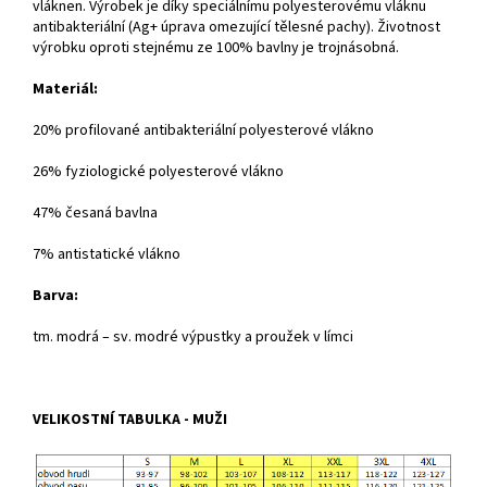
vláknen. Výrobek je díky speciálnímu polyesterovému vláknu
antibakteriální (Ag+ úprava omezující tělesné pachy). Životnost
výrobku oproti stejnému ze 100% bavlny je trojnásobná.
Materiál:
20% profilované antibakteriální polyesterové vlákno
26% fyziologické polyesterové vlákno
47% česaná bavlna
7% antistatické vlákno
Barva:
tm. modrá – sv. modré výpustky a proužek v límci
VELIKOSTNÍ TABULKA - MUŽI