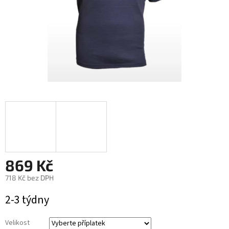
869 Kč
718 Kč
bez DPH
Měrná
2-3 týdny
cena:
Velikost