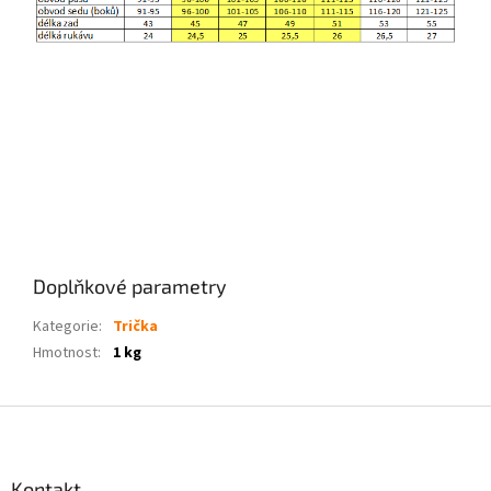
Doplňkové parametry
Kategorie
:
Trička
Hmotnost
:
1 kg
Z
á
p
a
Kontakt