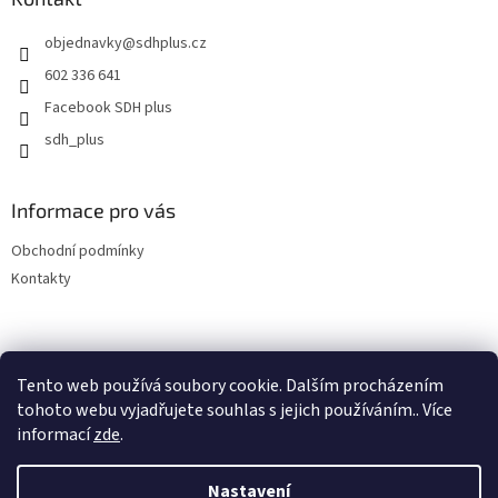
t
objednavky
@
sdhplus.cz
í
602 336 641
Facebook SDH plus
sdh_plus
Informace pro vás
Obchodní podmínky
Kontakty
Tento web používá soubory cookie. Dalším procházením
tohoto webu vyjadřujete souhlas s jejich používáním.. Více
informací
zde
.
Vytvořil Shoptet
Nastavení