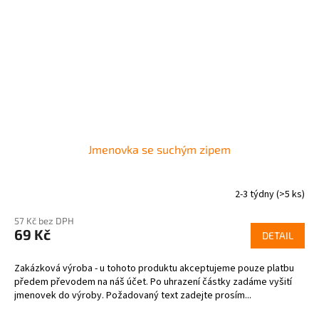
Jmenovka se suchým zipem
2-3 týdny
(>5 ks)
Průměrné
hodnocení
57 Kč bez DPH
produktu
69 Kč
je
DETAIL
1,0
z
Zakázková výroba - u tohoto produktu akceptujeme pouze platbu
5
předem převodem na náš účet. Po uhrazení částky zadáme vyšití
hvězdiček.
jmenovek do výroby. Požadovaný text zadejte prosím...