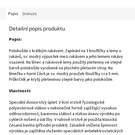
Popis
Diskuze
Detailní popis produktu
Popis:
Polokošile s krátkým rukávem. Zapínání na 3 knoflíčky a lemy u
rukávů, sv. modrý výpustek mezi rukávem a jeho lemem rukávy
vsazené. Na límec a rukávové lemy použity pleteniny ve stejné
barvě polokošile vyrobené na plochém pletacím stroji. Na
límečku v horní části je sv. modrý proužek tloušťky cca 5 mm.
Průkrčník je krytý pleteninou stejné barvy jako polokošile.
Vlastnosti:
Speciální dvouvrstvý úplet. V lícní vrstvě fyziologické
polyesterové vlákno v nekonečné formě zajišťující vysokou
oděruvzdornost, barevnou stálost a nízkou únavu výrobku po
cyklech nošení a údržby. V rubové vrstvě je použita klasická
česaná bavlna (přírodní produkt). Zásadně snížená špinivost
výrobku je zajištěna vložením speciálních antielektrostatických