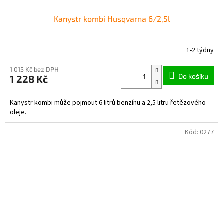
Kanystr kombi Husqvarna 6/2,5l
1-2 týdny
1 015 Kč bez DPH
Do košíku
1 228 Kč
Kanystr kombi může pojmout 6 litrů benzínu a 2,5 litru řetězového
oleje.
Kód:
0277