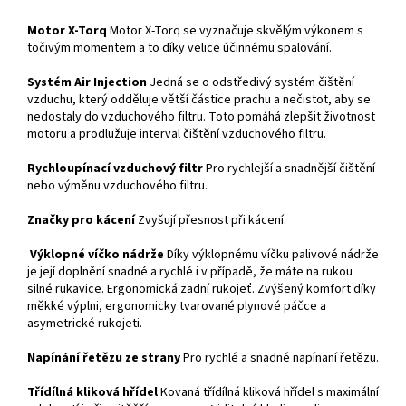
Motor X-Torq
Motor X-Torq se vyznačuje skvělým výkonem s
točivým momentem a to díky velice účinnému spalování.
Systém Air Injection
Jedná se o odstředivý systém čištění
vzduchu, který odděluje větší částice prachu a nečistot, aby se
nedostaly do vzduchového filtru. Toto pomáhá zlepšit životnost
motoru a prodlužuje interval čištění vzduchového filtru.
Rychloupínací vzduchový filtr
Pro rychlejší a snadnější čištění
nebo výměnu vzduchového filtru.
Značky pro kácení
Zvyšují přesnost při kácení.
Výklopné víčko nádrže
Díky výklopnému víčku palivové nádrže
je její doplnění snadné a rychlé i v případě, že máte na rukou
silné rukavice. Ergonomická zadní rukojeť. Zvýšený komfort díky
měkké výplni, ergonomicky tvarované plynové páčce a
asymetrické rukojeti.
Napínání řetězu ze strany
Pro rychlé a snadné napínaní řetězu.
Třídílná kliková hřídel
Kovaná třídílná kliková hřídel s maximální