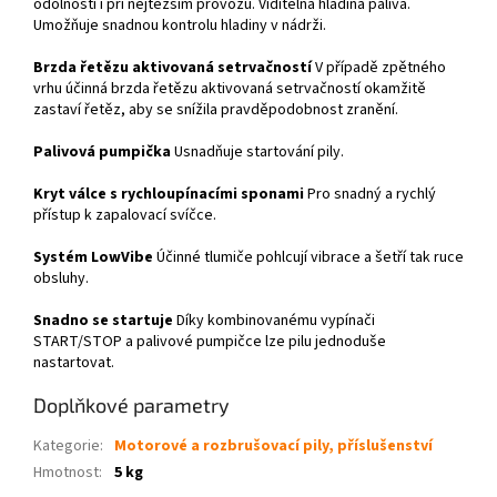
odolností i při nejtěžším provozu. Viditelná hladina paliva.
Umožňuje snadnou kontrolu hladiny v nádrži.
Brzda řetězu aktivovaná setrvačností
V případě zpětného
vrhu účinná brzda řetězu aktivovaná setrvačností okamžitě
zastaví řetěz, aby se snížila pravděpodobnost zranění.
Palivová pumpička
Usnadňuje startování pily.
Kryt válce s rychloupínacími sponami
Pro snadný a rychlý
přístup k zapalovací svíčce.
Systém LowVibe
Účinné tlumiče pohlcují vibrace a šetří tak ruce
obsluhy.
Snadno se startuje
Díky kombinovanému vypínači
START/STOP a palivové pumpičce lze pilu jednoduše
nastartovat.
Doplňkové parametry
Kategorie
:
Motorové a rozbrušovací pily, příslušenství
Hmotnost
:
5 kg