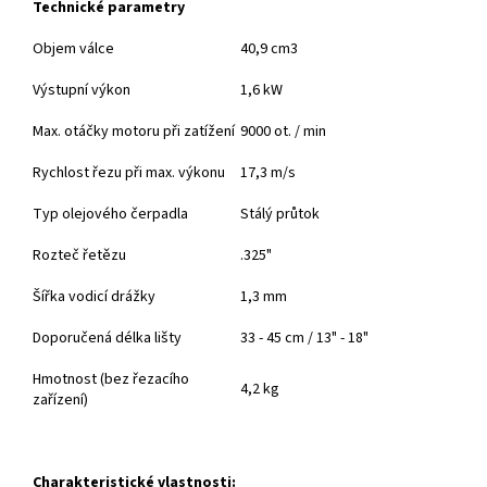
Technické parametry
Objem válce
40,9 cm3
Výstupní výkon
1,6 kW
Max. otáčky motoru při zatížení
9000 ot. / min
Rychlost řezu při max. výkonu
17,3 m/s
Typ olejového čerpadla
Stálý průtok
Rozteč řetězu
.325"
Šířka vodicí drážky
1,3 mm
Doporučená délka lišty
33 - 45 cm / 13" - 18"
Hmotnost (bez řezacího
4,2 kg
zařízení)
Charakteristické vlastnosti: