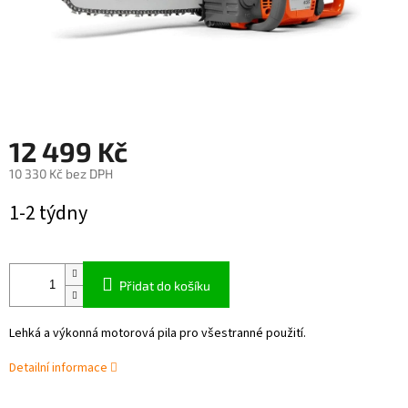
12 499 Kč
10 330 Kč bez DPH
Měrná
1-2 týdny
cena:
Přidat do košíku
Lehká a výkonná motorová pila pro všestranné použití.
Detailní informace