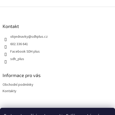
Z
á
p
a
Kontakt
t
objednavky
@
sdhplus.cz
í
602 336 641
Facebook SDH plus
sdh_plus
Informace pro vás
Obchodní podmínky
Kontakty