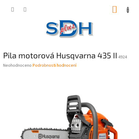
Přejít
NÁKUP
na
obsah
KOŠÍK
Pila motorová Husqvarna 435 II
4924
Průměrné
Neohodnoceno
Podrobnosti hodnocení
hodnocení
produktu
je
0,0
z
5
hvězdiček.