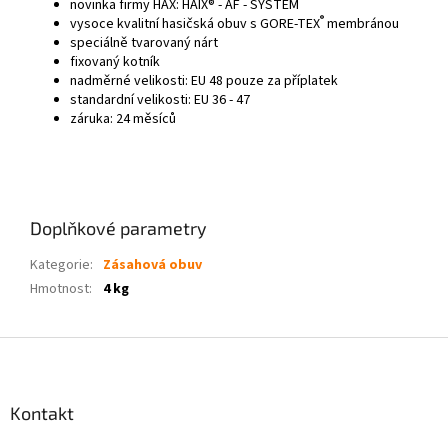
novinka firmy HAX: HAIX® - AF - SYSTEM
®
vysoce kvalitní hasičská obuv s GORE-TEX
membránou
speciálně tvarovaný nárt
fixovaný kotník
nadměrné velikosti: EU 48 pouze za příplatek
standardní velikosti: EU 36 - 47
záruka: 24 měsíců
Doplňkové parametry
Kategorie
:
Zásahová obuv
Hmotnost
:
4 kg
Z
á
p
a
Kontakt
t