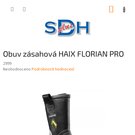
Přejít
NÁKUP
na
obsah
KOŠÍK
Obuv zásahová HAIX FLORIAN PRO
2999
Průměrné
Neohodnoceno
Podrobnosti hodnocení
hodnocení
produktu
je
0,0
z
5
hvězdiček.