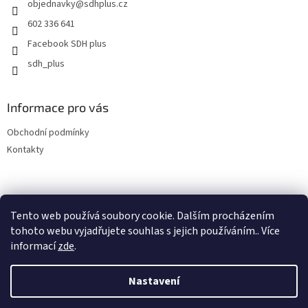
objednavky
@
sdhplus.cz
í
602 336 641
Facebook SDH plus
sdh_plus
Informace pro vás
Obchodní podmínky
Kontakty
Tento web používá soubory cookie. Dalším procházením
tohoto webu vyjadřujete souhlas s jejich používáním.. Více
informací
zde
.
Vytvořil Shoptet
Nastavení