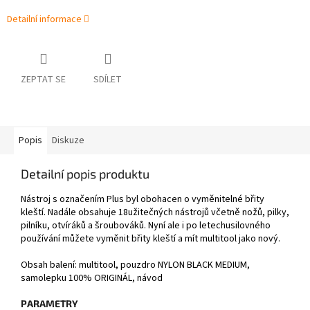
Detailní informace
ZEPTAT SE
SDÍLET
Popis
Diskuze
Detailní popis produktu
Nástroj s označením Plus byl obohacen o vyměnitelné břity
kleští. Nadále obsahuje 18užitečných nástrojů včetně nožů, pilky,
pilníku, otvíráků a šroubováků. Nyní ale i po letechusilovného
používání můžete vyměnit břity kleští a mít multitool jako nový.
Obsah balení: multitool, pouzdro NYLON BLACK MEDIUM,
samolepku 100% ORIGINÁL, návod
PARAMETRY