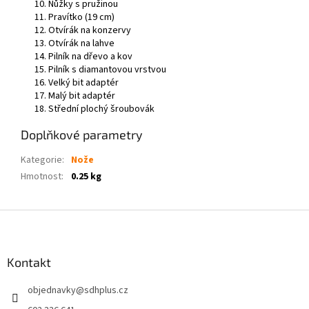
Nůžky s pružinou
Pravítko (19 cm)
Otvírák na konzervy
Otvírák na lahve
Pilník na dřevo a kov
Pilník s diamantovou vrstvou
Velký bit adaptér
Malý bit adaptér
Střední plochý šroubovák
Doplňkové parametry
Kategorie
:
Nože
Hmotnost
:
0.25 kg
Z
á
p
a
Kontakt
t
objednavky
@
sdhplus.cz
í