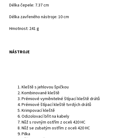
Délka čepele: 7.37 cm
Délka zavřeného nástroje: 10 cm
Hmotnost: 241 g
NÁSTROJE
Kleště s jehlovou špičkou
Kombinované kleště
Prémiové vyměnitelné štípací kleště drátů
Prémiové štípací kleště tvrdých drátů
Krimpovací kleště
Odizolovací břit na kabely
Nůž s rovným ostřím z oceli 420 HC
Nůž se zubatým ostřím z oceli 420 HC
Pilka