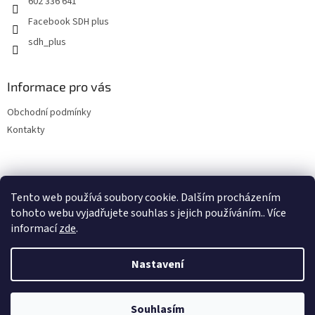
602 336 641
Facebook SDH plus
sdh_plus
Informace pro vás
Obchodní podmínky
Kontakty
Tento web používá soubory cookie. Dalším procházením
tohoto webu vyjadřujete souhlas s jejich používáním.. Více
informací
zde
.
Vytvořil Shoptet
Nastavení
Copyright 2026
SDH plus vše pro hasiče a záchranáře
. Všechna
Souhlasím
práva vyhrazena.