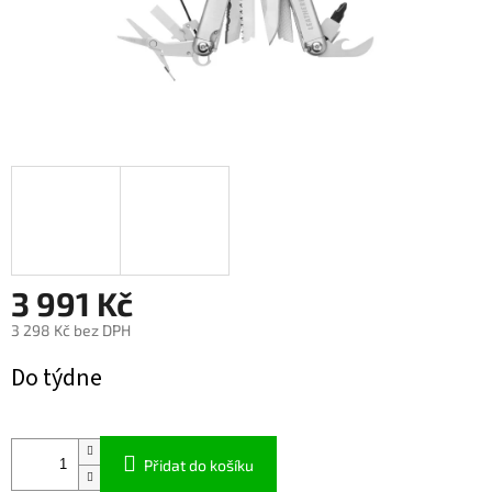
3 991 Kč
3 298 Kč bez DPH
Měrná
Do týdne
cena:
Přidat do košíku