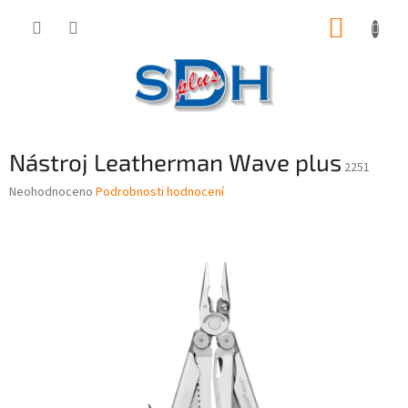
Přejít
NÁKUP
na
obsah
KOŠÍK
Nástroj Leatherman Wave plus
2251
Průměrné
Neohodnoceno
Podrobnosti hodnocení
hodnocení
produktu
je
0,0
z
5
hvězdiček.