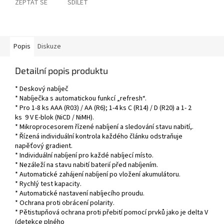
ZEPTAT SE
SDÍLET
Popis
Diskuze
Detailní popis produktu
* Deskový nabíječ
* Nabíječka s automatickou funkcí „refresh“.
* Pro 1-8 ks AAA (R03) / AA (R6); 1-4 ks C (R14) / D (R20) a 1- 2
ks 9 V E-blok (NiCD / NiMH).
* Mikroprocesorem řízené nabíjení a sledování stavu nabití,.
* Řízená individuální kontrola každého článku odstraňuje
napěťový gradient.
* Individuální nabíjení pro každé nabíjecí místo.
* Nezáleží na stavu nabití baterií před nabíjením.
* Automatické zahájení nabíjení po vložení akumulátoru.
* Rychlý test kapacity.
* Automatické nastavení nabíjecího proudu.
* Ochrana proti obrácení polarity.
* Pětistupňová ochrana proti přebití pomocí prvků jako je delta V
(detekce plného