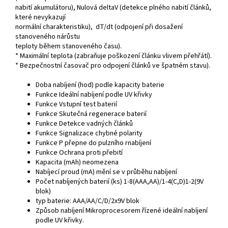
nabití akumulátoru), Nulová deltaV (detekce plného nabití článků,
které nevykazují
normální charakteristiku), dT/dt (odpojení při dosažení
stanoveného nárůstu
teploty během stanoveného času).
* Maximální teplota (zabraňuje poškození článku vlivem přehřátí).
* Bezpečnostní časovač pro odpojení článků ve špatném stavu).
Doba nabíjení (hod) podle kapacity baterie
Funkce Ideální nabíjení podle UV křivky
Funkce Vstupní test baterií
Funkce Skutečná regenerace baterií
Funkce Detekce vadných článků
Funkce Signalizace chybné polarity
Funkce P přepne do pulzního rnabíjení
Funkce Ochrana proti přebití
Kapacita (mAh) neomezena
Nabíjecí proud (mA) mění se v průběhu nabíjení
Počet nabíjených baterií (ks) 1-8(AAA,AA)/1-4(C,D)1-2(9V
blok)
typ baterie: AAA/AA/C/D/2x9V blok
Způsob nabíjení Mikroprocesorem řízené ideální nabíjení
podle UV křivky.