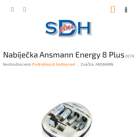
Přejít
NÁKUP
na
obsah
KOŠÍK
Nabíječka Ansmann Energy 8 Plus
0274
Průměrné
Neohodnoceno
Podrobnosti hodnocení
Značka:
ANSMANN
hodnocení
produktu
je
0,0
z
5
hvězdiček.