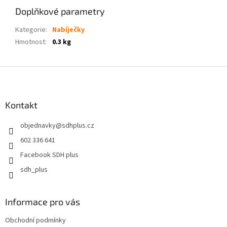
Doplňkové parametry
Kategorie
:
Nabíječky
Hmotnost
:
0.3 kg
Z
á
p
a
Kontakt
t
objednavky
@
sdhplus.cz
í
602 336 641
Facebook SDH plus
sdh_plus
Informace pro vás
Obchodní podmínky