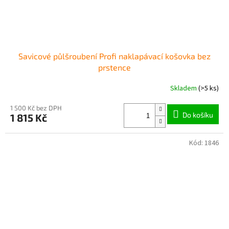
Savicové půlšroubení Profi naklapávací košovka bez
prstence
Skladem
(>5 ks)
1 500 Kč bez DPH
Do košíku
1 815 Kč
Kód:
1846