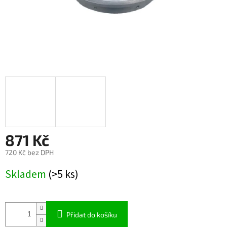
871 Kč
720 Kč bez DPH
Měrná
Skladem
(>5 ks)
cena:
Přidat do košíku