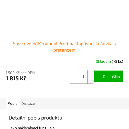
Savicové půlšroubení Profi naklapávací košovka s
prstencem
Skladem
(>5 ks)
1 500 Kč bez DPH
Do košíku
1 815 Kč
Popis
Diskuze
Detailní popis produktu
Jako naklapávací funguje s: