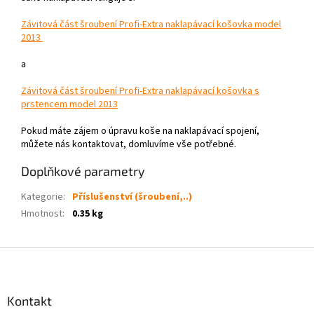
Závitová část šroubení Profi-Extra naklapávací košovka model
2013
a
Závitová část šroubení Profi-Extra naklapávací košovka s
prstencem model 2013
Pokud máte zájem o úpravu koše na naklapávací spojení,
můžete nás kontaktovat, domluvíme vše potřebné.
Doplňkové parametry
Kategorie
:
Příslušenství (šroubení,..)
Hmotnost
:
0.35 kg
Z
á
p
a
Kontakt