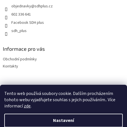
t
objednavky
@
sdhplus.cz
í
602 336 641
Facebook SDH plus
sdh_plus
Informace pro vás
Obchodní podmínky
Kontakty
Tento web používá soubory cookie. Dalším procházením
tohoto webu vyjadřujete souhlas s jejich používáním.. Více
informací
zde
.
Vytvořil Shoptet
Nastavení