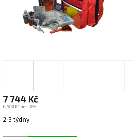
7 744 Kč
6 400 Kč bez DPH
Měrná
2-3 týdny
cena: