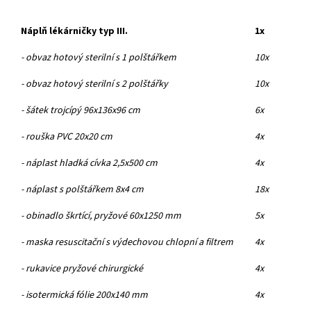
Náplň lékárničky typ III.
1x
- obvaz hotový sterilní s 1 polštářkem
10x
- obvaz hotový sterilní s 2 polštářky
10x
- šátek trojcípý 96x136x96 cm
6x
- rouška PVC 20x20 cm
4x
- náplast hladká cívka 2,5x500 cm
4x
- náplast s polštářkem 8x4 cm
18x
- obinadlo škrtící, pryžové 60x1250 mm
5x
- maska resuscitační s výdechovou chlopní a filtrem
4x
- rukavice pryžové chirurgické
4x
- isotermická fólie 200x140 mm
4x