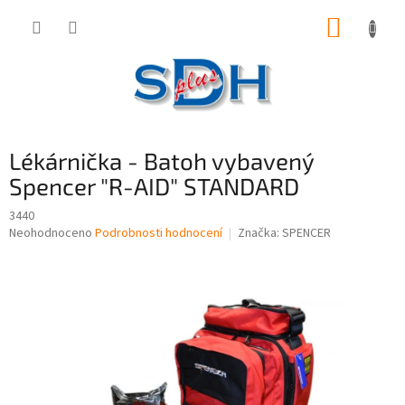
Přejít
NÁKUP
na
obsah
KOŠÍK
Lékárnička - Batoh vybavený
Spencer "R-AID" STANDARD
3440
Průměrné
Neohodnoceno
Podrobnosti hodnocení
Značka:
SPENCER
hodnocení
produktu
je
0,0
z
5
hvězdiček.