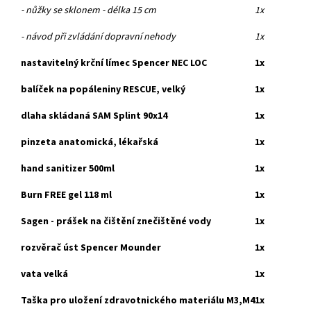
- nůžky se sklonem - délka 15 cm
1x
- návod při zvládání dopravní nehody
1x
nastavitelný krční límec Spencer NEC LOC
1x
balíček na popáleniny RESCUE, velký
1x
dlaha skládaná SAM Splint 90x14
1x
pinzeta anatomická, lékařská
1x
hand sanitizer 500ml
1x
Burn FREE gel 118 ml
1x
Sagen - prášek na čištění znečištěné vody
1x
rozvěrač úst Spencer Mounder
1x
vata velká
1x
Taška pro uložení zdravotnického materiálu M3,M4
1x