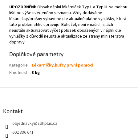
UPOZORNĚNÍ:
Obsah náplní lékárniček Typ I. a Typ III. se mohou
lišit od výše uvedeného seznamu. Vždy dodáváme
lékárničky/brašny vybavené dle aktuálně platné vyhlášky, která
tuto problematiku upravuje. Bohužel, není v našich silách
neustále aktualizovat výčet položek obsažených v náplni dle
vyhlášky z důvodů neustále aktualizace ze strany ministerstva
dopravy.
Doplňkové parametry
Kategorie
:
Lékarničky,kufry první pomoci
Hmotnost
:
3 kg
Z
á
p
a
Kontakt
t
objednavky
@
sdhplus.cz
í
602 336 641