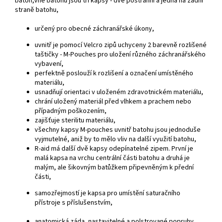
batoh,vně batohu jsou tři kapsy - dvě postranní a jedna na zadní
straně batohu,
určený pro obecné záchranářské úkony,
uvnitř je pomocí Velcro zipů uchyceny 2 barevně rozlišené
taštičky - M-Pouches pro uložení různého záchranářského
vybavení,
perfektně poslouží k rozlišení a označení umístěného
materiálu,
usnadňují orientaci v uloženém zdravotnickém materiálu,
chrání uložený materiál před vlhkem a prachem nebo
případným poškozením,
zajišťuje sterilitu materiálu,
všechny kapsy M-pouches uvnitř batohu jsou jednoduše
vyjmutelné, aniž by to mělo vliv na další využití batohu,
R-aid má další dvě kapsy odepínatelné zipem. První je
malá kapsa na vrchu centrální části batohu a druhá je
malým, ale šikovným batůžkem připevněným k přední
části,
samozřejmostí je kapsa pro umístění saturačního
přístroje s příslušenstvím,
anatomická záda, nastavitelné a polstrované popruhy,