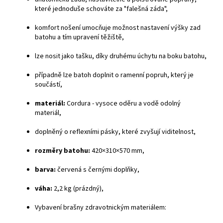
které jednoduše schováte za "falešná záda",
komfort nošení umocňuje možnost nastavení výšky zad
batohu a tím upravení těžiště,
lze nosit jako tašku, díky druhému úchytu na boku batohu,
případně lze batoh doplnit o ramenní popruh, který je
součástí,
materiál:
Cordura - vysoce oděru a vodě odolný
materiál,
doplněný o reflexními pásky, které zvyšují viditelnost,
rozměry batohu:
420×310×570 mm,
barva:
červená s černými doplňky,
váha:
2,2 kg (prázdný),
Vybavení brašny zdravotnickým materiálem: