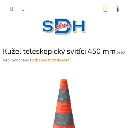
Přejít
NÁKUP
na
obsah
KOŠÍK
Kužel teleskopický svítící 450 mm
0390
Průměrné
Neohodnoceno
Podrobnosti hodnocení
hodnocení
produktu
je
0,0
z
5
hvězdiček.