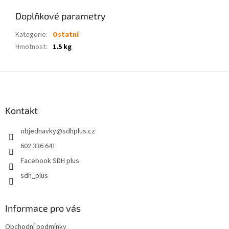
Doplňkové parametry
Kategorie
:
Ostatní
Hmotnost
:
1.5 kg
Z
á
p
a
Kontakt
t
objednavky
@
sdhplus.cz
í
602 336 641
Facebook SDH plus
sdh_plus
Informace pro vás
Obchodní podmínky