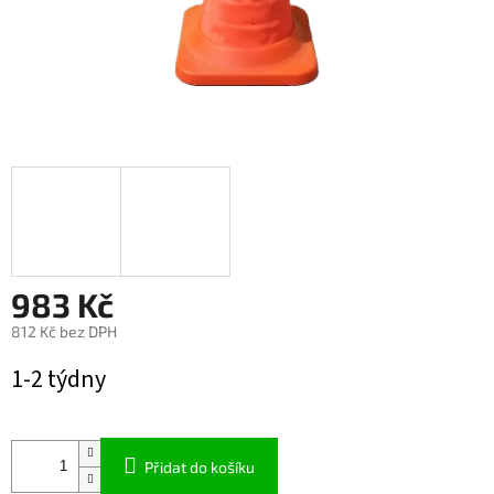
983 Kč
812 Kč bez DPH
Měrná
1-2 týdny
cena:
Přidat do košíku