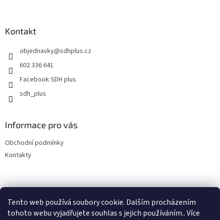
á
p
a
Kontakt
t
objednavky
@
sdhplus.cz
í
602 336 641
Facebook SDH plus
sdh_plus
Informace pro vás
Obchodní podmínky
Kontakty
Tento web používá soubory cookie. Dalším procházením
tohoto webu vyjadřujete souhlas s jejich používáním.. Více