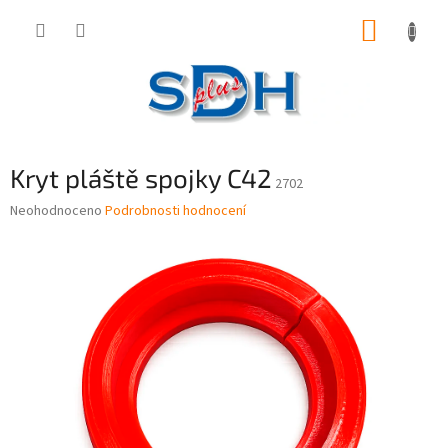
Přejít
NÁKUP
na
obsah
KOŠÍK
Kryt pláště spojky C42
2702
Průměrné
Neohodnoceno
Podrobnosti hodnocení
hodnocení
produktu
je
0,0
z
5
hvězdiček.