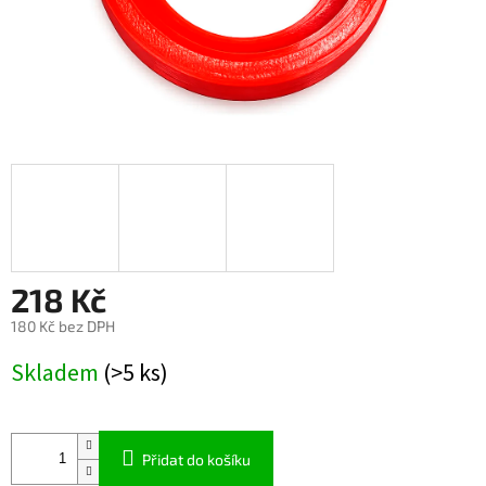
218 Kč
180 Kč bez DPH
Měrná
Skladem
(>5 ks)
cena:
Přidat do košíku