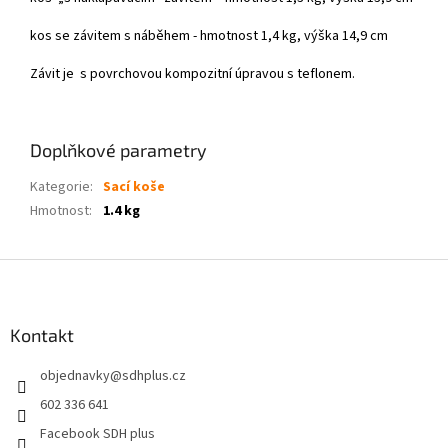
kos se závitem s náběhem -
hmotnost
1,4
kg, výška 14,9 cm
Závit je s povrchovou kompozitní úpravou s teflonem.
Doplňkové parametry
Kategorie
:
Sací koše
Hmotnost
:
1.4 kg
Z
á
p
a
Kontakt
t
objednavky
@
sdhplus.cz
í
602 336 641
Facebook SDH plus