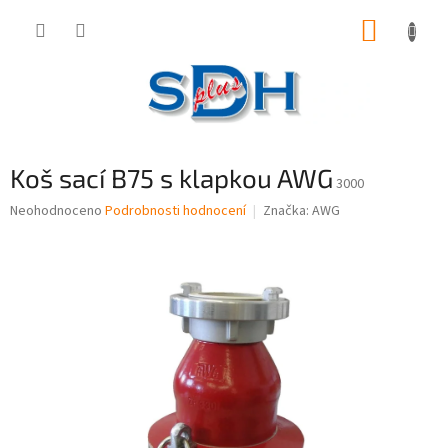
Přejít
NÁKUP
na
obsah
KOŠÍK
Koš sací B75 s klapkou AWG
3000
Průměrné
Neohodnoceno
Podrobnosti hodnocení
Značka:
AWG
hodnocení
produktu
je
0,0
z
5
hvězdiček.