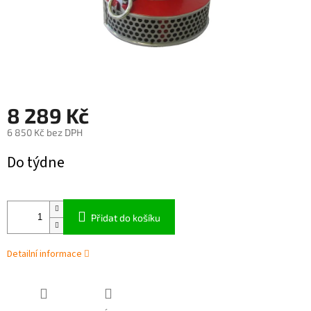
8 289 Kč
6 850 Kč bez DPH
Měrná
Do týdne
cena:
Přidat do košíku
Detailní informace