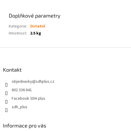
Doplňkové parametry
Kategorie
:
Ostatní
Hmotnost
:
2.5 kg
Z
á
p
a
Kontakt
t
objednavky
@
sdhplus.cz
í
602 336 641
Facebook SDH plus
sdh_plus
Informace pro vás