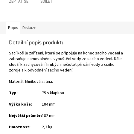
ZEPTAT SE
SDÍLET
Popis
Diskuze
Detailní popis produktu
Sací koš je zařízení, které se připojuje na konec sacího vedení a
zabraňuje samovolnému vypuštění vody ze sacího vedení. Dále
slouží k zachycování hrubých nečistot při sání vody z cizího
zdroje a k odvodnění sacího vedení.
Materiál: hliníková slitina.
Typ:
75 s klapkou
Výška koše:
184 mm
Největší průměr:
182 mm
Hmotnost:
2,3 kg