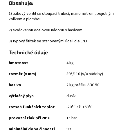
Obsahuje:
1) pákový ventil se stoupací trubicí, manometrem, pojistným
kolíkem a plombou
2) svařovanou ocelovou nádobu s hasivem
3) typový štítek se stanovenými údaji dle EN3
Technické údaje
hmotnost
4 kg
rozměr (v mm)
395/110 (v/ø nádoby)
hasivo
2 kg prášku ABC 50
výtlačný plyn
dusík
rozsah funkčních teplot
-20°C až +60°C
provozní tlak při 20°C
15 bar
minimální doba činnosti
9 s