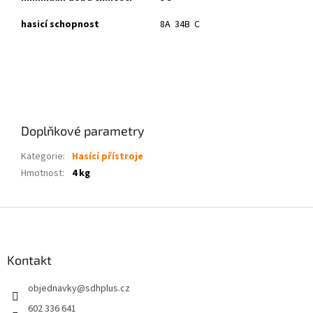
hasicí schopnost
8A 34B C
Doplňkové parametry
Kategorie
:
Hasící přístroje
Hmotnost
:
4 kg
Z
á
p
a
Kontakt
t
objednavky
@
sdhplus.cz
í
602 336 641