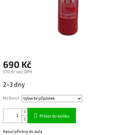
690 Kč
570 Kč
bez DPH
Měrná
2–3 dny
cena:
Možnost
Přidat do košíku
Hasicí přístroj do auta