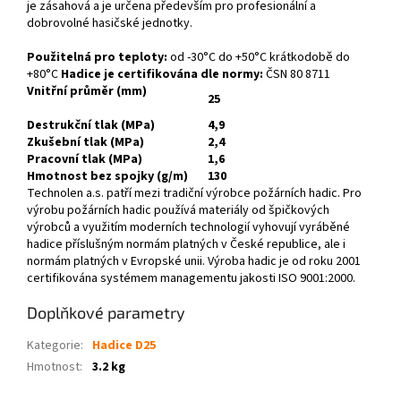
je zásahová a je určena především pro profesionální a
dobrovolné hasičské jednotky.
Použitelná pro teploty:
od -30°C do +50°C krátkodobě do
+80°C
Hadice je certifikována dle normy:
ČSN 80 8711
Vnitřní průměr (mm)
25
Destrukční tlak (MPa)
4,9
Zkušební tlak (MPa)
2,4
Pracovní tlak (MPa)
1,6
Hmotnost bez spojky (g/m)
130
Technolen a.s. patří mezi tradiční výrobce požárních hadic. Pro
výrobu požárních hadic používá materiály od špičkových
výrobců a využitím moderních technologií vyhovují vyráběné
hadice příslušným normám platných v České republice, ale i
normám platných v Evropské unii. Výroba hadic je od roku 2001
certifikována systémem managementu jakosti ISO 9001:2000.
Doplňkové parametry
Kategorie
:
Hadice D25
Hmotnost
:
3.2 kg