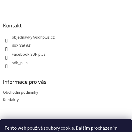
Z
á
p
a
Kontakt
t
objednavky
@
sdhplus.cz
í
602 336 641
Facebook SDH plus
sdh_plus
Informace pro vás
Obchodní podmínky
Kontakty
Tento web používá soubory cookie. Dalším procházením