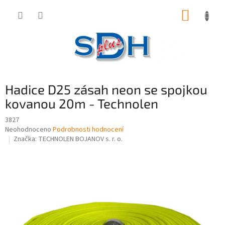
Přejít
NÁKUP
na
obsah
KOŠÍK
Hadice D25 zásah neon se spojkou
kovanou 20m - Technolen
3827
Průměrné
Neohodnoceno
Podrobnosti hodnocení
hodnocení
Značka:
TECHNOLEN BOJANOV s. r. o.
produktu
je
0,0
z
5
hvězdiček.