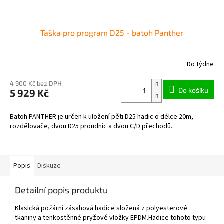
Taška pro program D25 - batoh Panther
Do týdne
4 900 Kč bez DPH
Do košíku
5 929 Kč
Batoh PANTHER je určen k uložení pěti D25 hadic o délce 20m,
rozdělovače, dvou D25 proudnic a dvou C/D přechodů.
Popis
Diskuze
Detailní popis produktu
Klasická požární zásahová hadice složená z polyesterové
tkaniny a tenkostěnné pryžové vložky EPDM.Hadice tohoto typu