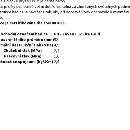
ka z hladké pryže EPDM je černé barvy.
ce je díky své barvě velmi dobře viditelná za zhoršených světelných podmí
trukce hadice je navržena tak, aby při dopravě vody docházelo k minimální
ě.
ce je certifikována dle ČSN 80 8711.
bchodní označení hadice
PH - ZÁSAH C52 Fire Gold
kost vnitřního průměru (mm)
52
imální destrukční tlak (MPa)
4,9
Zkušební tlak (MPa)
2,4
Pracovní tlak (MPa)
1,6
tnost se spojkami (kg/10m)
2,9