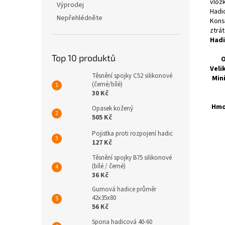
vlož
Výprodej
Hadi
Nepřehlédněte
Kons
ztrát
Hadi
Top 10 produktů
O
Veli
Těsnění spojky C52 silikonové
Min
(černé/bílé)
30 Kč
Hmo
Opasek kožený
505 Kč
Pojistka proti rozpojení hadic
127 Kč
Těsnění spojky B75 silikonové
(bílé / černé)
36 Kč
Gumová hadice průměr
42x35x80
56 Kč
Spona hadicová 40-60