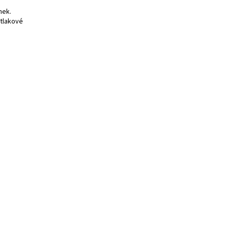
nek.
 tlakové