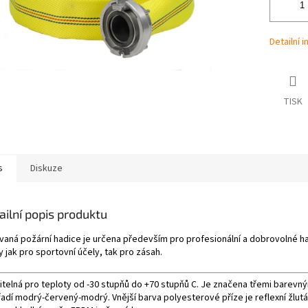
Detailní 
TISK
s
Diskuze
ailní popis produktu
ovaná požární hadice je určena především pro profesionální a dobrovolné h
 jak pro sportovní účely, tak pro zásah.
itelná pro teploty od -30 stupňů do +70 stupňů C. Je značena třemi barevn
adí modrý-červený-modrý. Vnější barva polyesterové příze je reflexní žlutá,