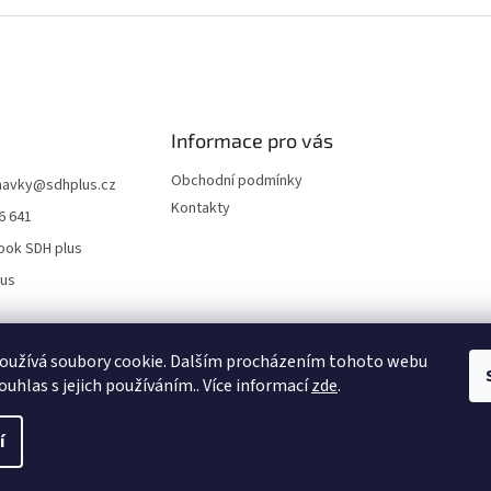
Informace pro vás
Obchodní podmínky
navky
@
sdhplus.cz
Kontakty
6 641
ook SDH plus
lus
oužívá soubory cookie. Dalším procházením tohoto webu
ouhlas s jejich používáním.. Více informací
zde
.
í
 Všechna práva vyhrazena.