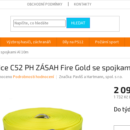
OBCHODNÍ PODMÍNKY
KONTAKTY
HLEDAT
Výzbroj-hasiči, záchranáři
Díly na PS12
Požární sport
 spojkami Al 10m
ce C52 PH ZÁSAH Fire Gold se spojkam
né
noceno
Podrobnosti hodnocení
Značka:
Pavliš a Hartmann, spol. s r.o.
ní
2 0
u
1 732 Kč
Měrná
Do tý
cena:
ek.