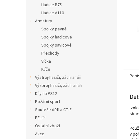
n
Hadice B75
e
Hadice A110
l
Armatury
Spojky pevné
Spojky hadicové
Spojky savicové
Přechody
Víčka
Klíče
Popi
Výstroj-hasiči, záchranáři
Výzbroj-hasiči, záchranáři
Díly na PS12
Det
Požární sport
Izol
Soutěže dětí a CTIF
sbory
PELI™
Ostatní zboží
Použ
Akce
v poř