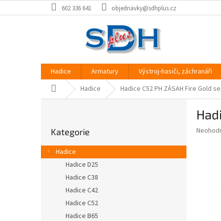
Přejít
602 336 641
objednavky@sdhplus.cz
na
obsah
Hadice
Armatury
Výstroj-hasiči, záchranáři
Domů
Hadice
Hadice C52 PH ZÁSAH Fire Gold se
P
Hadi
o
Přeskočit
s
Průměr
Neohod
Kategorie
kategorie
t
hodnoce
r
produkt
Hadice
a
je
Hadice D25
0,0
n
z
Hadice C38
n
5
í
Hadice C42
hvězdič
p
Hadice C52
a
Hadice B65