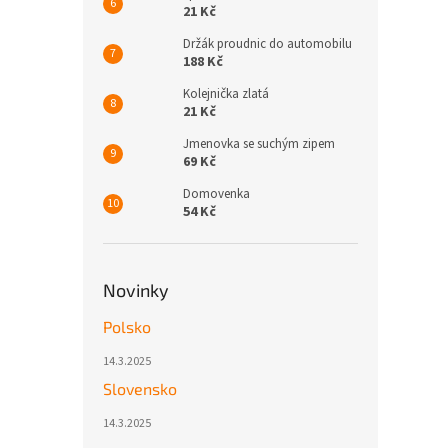
21 Kč
Držák proudnic do automobilu
188 Kč
Kolejnička zlatá
21 Kč
Jmenovka se suchým zipem
69 Kč
Domovenka
54 Kč
Novinky
Polsko
14.3.2025
Slovensko
14.3.2025