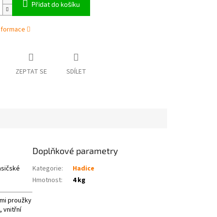
Přidat do košíku
informace
ZEPTAT SE
SDÍLET
Doplňkové parametry
asičské
Kategorie
:
Hadice
Hmotnost
:
4 kg
ými proužky
 vnitřní