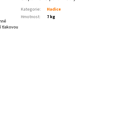
Kategorie
:
Hadice
Hmotnost
:
7 kg
ěnné
í tlakovou