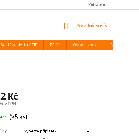
Přihlášení
NÁKUPNÍ
Prázdný košík
KOŠÍK
Soutěže dětí a CTIF
PELI™
Ostatní zboží
Akce
Výp
22 Kč
bez DPH
dem
(>5 ks)
élky