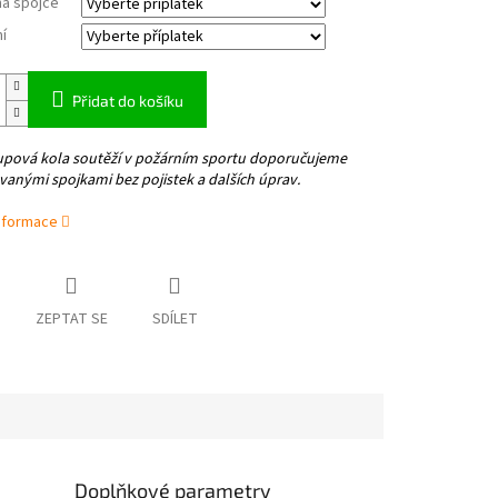
na spojce
í
Přidat do košíku
upová kola soutěží v požárním sportu doporučujeme
vanými spojkami bez pojistek a dalších úprav.
informace
ZEPTAT SE
SDÍLET
Doplňkové parametry