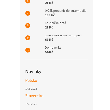
21 Kč
Držák proudnic do automobilu
188 Kč
Kolejnička zlatá
21 Kč
Jmenovka se suchým zipem
69 Kč
Domovenka
54 Kč
Novinky
Polsko
14.3.2025
Slovensko
14.3.2025