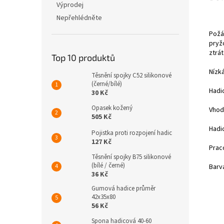
Výprodej
Nepřehlédněte
Požá
pryž
ztrát
Top 10 produktů
Nízk
Těsnění spojky C52 silikonové
(černé/bílé)
Hadi
30 Kč
Opasek kožený
Vhodn
505 Kč
Hadi
Pojistka proti rozpojení hadic
127 Kč
Praco
Těsnění spojky B75 silikonové
(bílé / černé)
Barv
36 Kč
Gumová hadice průměr
42x35x80
56 Kč
Spona hadicová 40-60