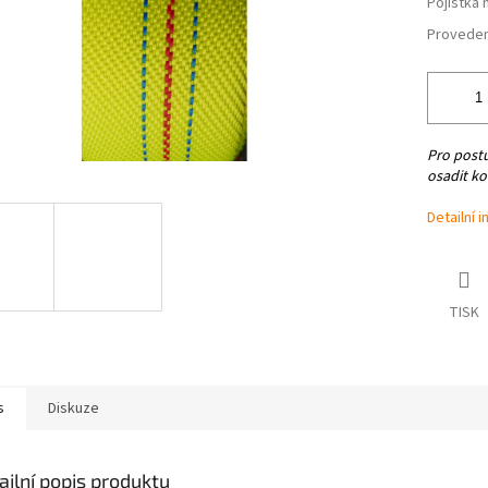
Pojistka 
Proveden
Pro post
osadit ko
Detailní 
TISK
s
Diskuze
ailní popis produktu