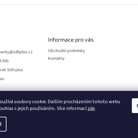
Informace pro vás
Obchodní podmínky
navky
@
sdhplus.cz
Kontakty
6 641
ook SDH plus
lus
oužívá soubory cookie. Dalším procházením tohoto webu
ouhlas s jejich používáním.. Více informací
zde
.
í
 Všechna práva vyhrazena.