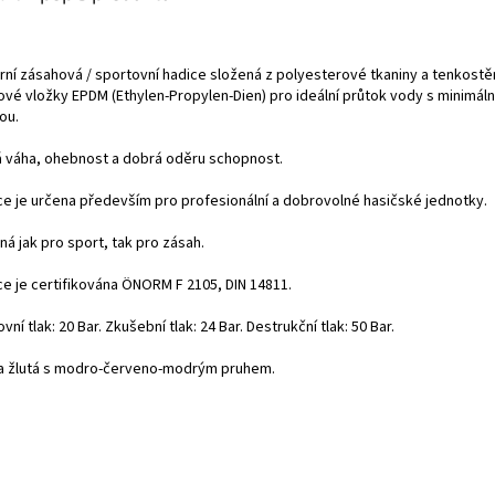
rní zásahová / sportovní hadice složená z polyesterové tkaniny a tenkost
ové vložky EPDM (Ethylen-Propylen-Dien) pro ideální průtok vody s minimáln
ou.
á váha, ohebnost a dobrá oděru schopnost.
ce je určena především pro profesionální a dobrovolné hasičské jednotky.
á jak pro sport, tak pro zásah.
ce je certifikována ÖNORM F 2105, DIN 14811.
vní tlak: 20 Bar. Zkušební tlak: 24 Bar. Destrukční tlak: 50 Bar.
a žlutá s modro-červeno-modrým pruhem.