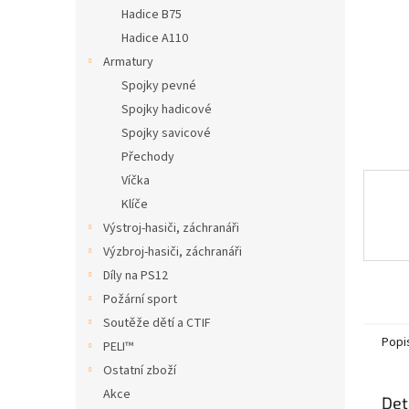
n
Hadice B75
e
Hadice A110
l
Armatury
Spojky pevné
Spojky hadicové
Spojky savicové
Přechody
Víčka
Klíče
Výstroj-hasiči, záchranáři
Výzbroj-hasiči, záchranáři
Díly na PS12
Požární sport
Soutěže dětí a CTIF
Popi
PELI™
Ostatní zboží
Akce
Det