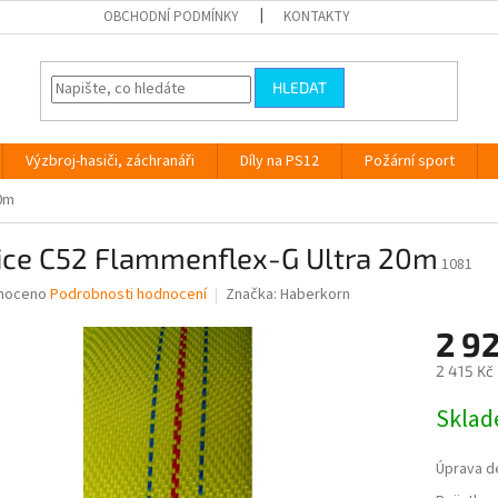
OBCHODNÍ PODMÍNKY
KONTAKTY
HLEDAT
Výzbroj-hasiči, záchranáři
Díly na PS12
Požární sport
20m
ice C52 Flammenflex-G Ultra 20m
1081
né
noceno
Podrobnosti hodnocení
Značka:
Haberkorn
ní
2 9
u
2 415 Kč
Měrná
Skla
cena:
ek.
Úprava d