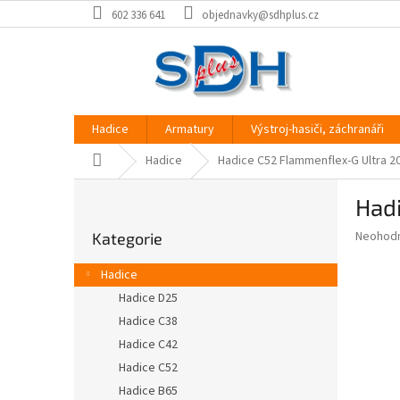
Přejít
602 336 641
objednavky@sdhplus.cz
na
obsah
Hadice
Armatury
Výstroj-hasiči, záchranáři
Domů
Hadice
Hadice C52 Flammenflex-G Ultra 
P
Had
o
Přeskočit
s
Průměr
Neohod
Kategorie
kategorie
t
hodnoce
r
produkt
Hadice
a
je
Hadice D25
0,0
n
z
Hadice C38
n
5
í
Hadice C42
hvězdič
p
Hadice C52
a
Hadice B65