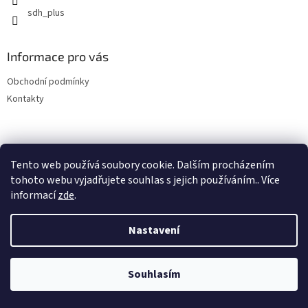
sdh_plus
Informace pro vás
Obchodní podmínky
Kontakty
Tento web používá soubory cookie. Dalším procházením
tohoto webu vyjadřujete souhlas s jejich používáním.. Více
informací
zde
.
Vytvořil Shoptet
Nastavení
Copyright 2026
SDH plus vše pro hasiče a záchranáře
. Všechna
Souhlasím
práva vyhrazena.