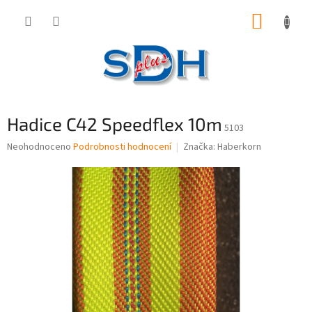
Přejít
NÁKUP
na
obsah
KOŠÍK
Hadice C42 Speedflex 10m
5103
Průměrné
Neohodnoceno
Podrobnosti hodnocení
Značka:
Haberkorn
hodnocení
produktu
je
0,0
z
5
hvězdiček.