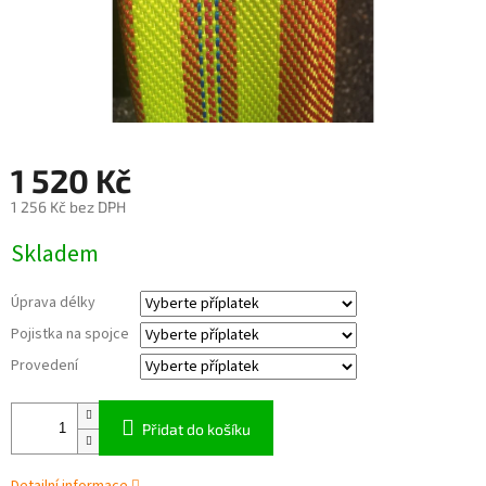
1 520 Kč
1 256 Kč
bez DPH
Měrná
Skladem
cena:
Úprava délky
Pojistka na spojce
Provedení
Přidat do košíku