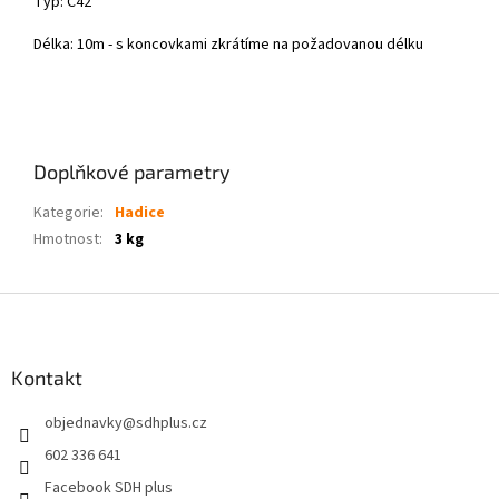
Typ: C42
Délka: 10m - s koncovkami zkrátíme na požadovanou délku
Doplňkové parametry
Kategorie
:
Hadice
Hmotnost
:
3 kg
Z
á
p
a
Kontakt
t
objednavky
@
sdhplus.cz
í
602 336 641
Facebook SDH plus