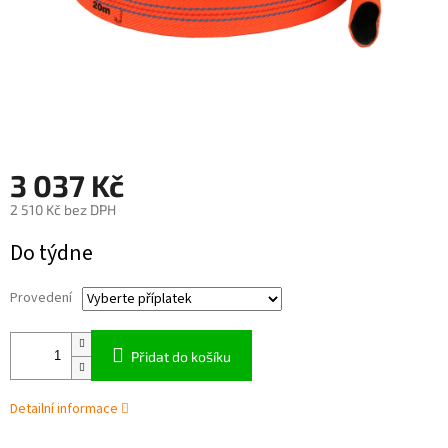
3 037 Kč
2 510 Kč
bez DPH
Měrná
Do týdne
cena:
Provedení
Přidat do košíku
Detailní informace