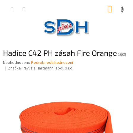
Přejít
NÁKUP
na
obsah
KOŠÍK
Hadice C42 PH zásah Fire Orange
1608
Průměrné
Neohodnoceno
Podrobnosti hodnocení
hodnocení
Značka:
Pavliš a Hartmann, spol. s r.o.
produktu
je
0,0
z
5
hvězdiček.