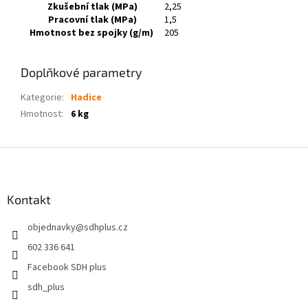
Zkušební tlak (MPa)
2,25
Pracovní tlak (MPa)
1,5
Hmotnost bez spojky (g/m)
205
Doplňkové parametry
Kategorie
:
Hadice
Hmotnost
:
6 kg
Z
á
p
a
Kontakt
t
objednavky
@
sdhplus.cz
í
602 336 641
Facebook SDH plus
sdh_plus