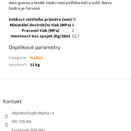
mezi gumou a textilií. Hadici není potřeba mýt a sušit. Barva
hadice je červená.
Velikost vnitřního průměru (mm)
75
Minimální destrukční tlak (MPa)
6
Pracovní tlak (MPa)
2
Hmotnost bez spojek (kg/20m)
12,7
Doplňkové parametry
Kategorie
:
Hadice
Hmotnost
:
11 kg
Z
á
p
a
Kontakt
t
objednavky
@
sdhplus.cz
í
602 336 641
Facebook SDH plus