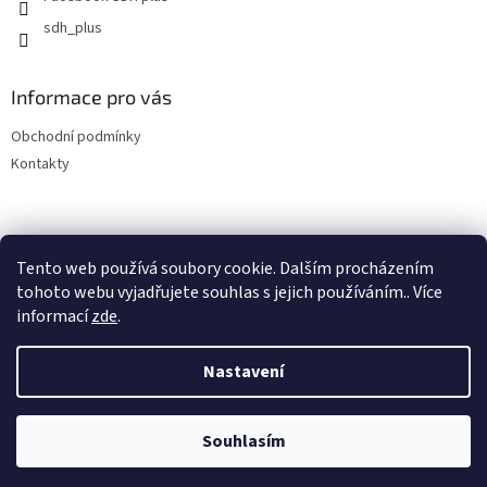
sdh_plus
Informace pro vás
Obchodní podmínky
Kontakty
Tento web používá soubory cookie. Dalším procházením
tohoto webu vyjadřujete souhlas s jejich používáním.. Více
informací
zde
.
Vytvořil Shoptet
Nastavení
Copyright 2026
SDH plus vše pro hasiče a záchranáře
. Všechna
Souhlasím
práva vyhrazena.