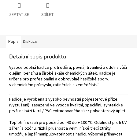
ZEPTAT SE
SDÍLET
Popis
Diskuze
Detailní popis produktu
Vysoce odolná hadice proti oděru, pevná, trvanlivá a odolná vůči
olejům, benzínu a široké škále chemických látek. Hadice je
určena pro profesionální a dobrovolné hasičské sbory,
v chemickém průmyslu, rafinériích a zemědělství.
Hadice je vyrobena z vysoko pevnostní polyesterové příze
(vyztužení), zasazené ve vysoce kvalitní, speciální, syntetické
pryži na bázi Nitril / PVC extrudovaného skrz polyesterový úplet.
Teplotní rozsah pro použití od -40 do + 100 °C. Odolnost proti UV
záření a ozónu. Nízká pružnost a velmi nízké třecí ztráty
umožňuje lepší manipulovatelnost s hadicí. Výborná přilnavost