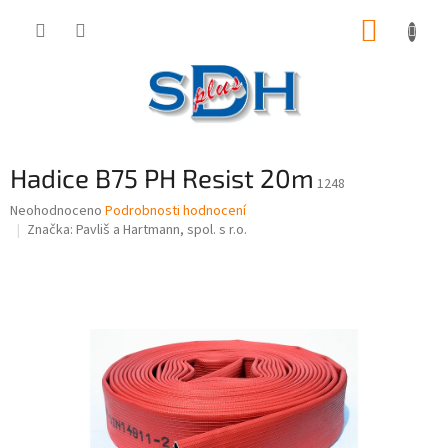
Přejít
NÁKUP
na
obsah
KOŠÍK
Hadice B75 PH Resist 20m
1248
Průměrné
Neohodnoceno
Podrobnosti hodnocení
hodnocení
Značka:
Pavliš a Hartmann, spol. s r.o.
produktu
je
0,0
z
5
hvězdiček.