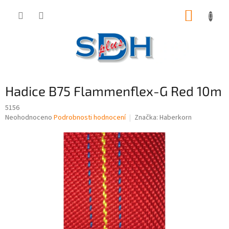
Přejít
NÁKUP
na
obsah
KOŠÍK
Hadice B75 Flammenflex-G Red 10m
5156
Průměrné
Neohodnoceno
Podrobnosti hodnocení
Značka:
Haberkorn
hodnocení
produktu
je
0,0
z
5
hvězdiček.