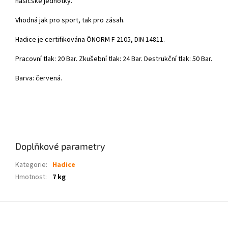
hasičské jednotky.
Vhodná jak pro sport, tak pro zásah.
Hadice je certifikována ÖNORM F 2105, DIN 14811.
Pracovní tlak: 20 Bar. Zkušební tlak: 24 Bar. Destrukční tlak: 50 Bar.
Barva: červená.
Doplňkové parametry
Kategorie
:
Hadice
Hmotnost
:
7 kg
Z
á