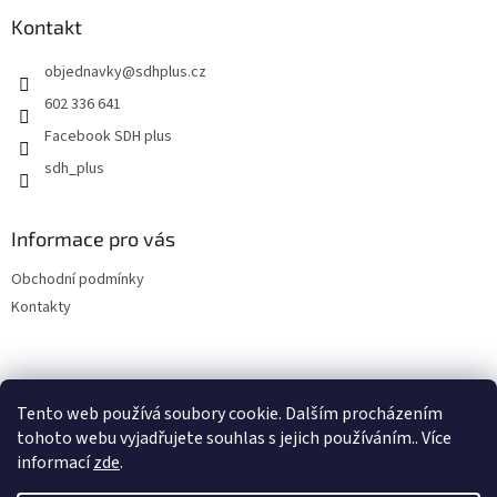
p
a
Kontakt
t
objednavky
@
sdhplus.cz
í
602 336 641
Facebook SDH plus
sdh_plus
Informace pro vás
Obchodní podmínky
Kontakty
Tento web používá soubory cookie. Dalším procházením
tohoto webu vyjadřujete souhlas s jejich používáním.. Více
informací
zde
.