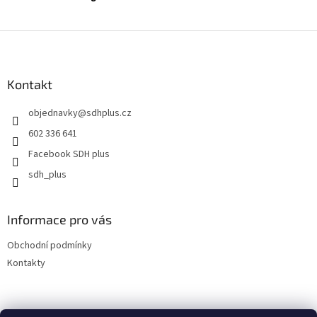
Z
á
p
a
Kontakt
t
objednavky
@
sdhplus.cz
í
602 336 641
Facebook SDH plus
sdh_plus
Informace pro vás
Obchodní podmínky
Kontakty