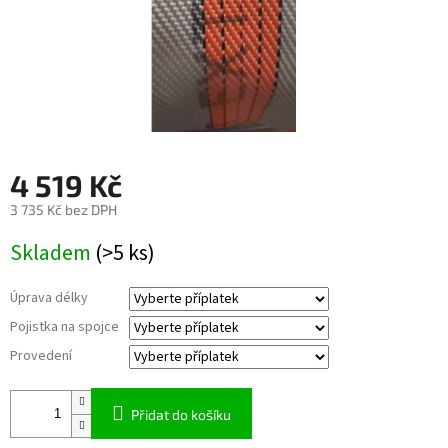
4 519 Kč
3 735 Kč
bez DPH
Měrná
Skladem
(>5 ks)
cena:
Úprava délky
Pojistka na spojce
Provedení
Přidat do košíku