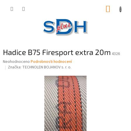
Přejít
NÁKUP
na
obsah
KOŠÍK
Hadice B75 Firesport extra 20m
4326
Průměrné
Neohodnoceno
Podrobnosti hodnocení
hodnocení
Značka:
TECHNOLEN BOJANOV s. r. o.
produktu
je
0,0
z
5
hvězdiček.