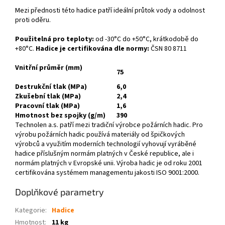
Mezi přednosti této hadice patří ideální průtok vody a odolnost
proti oděru.
Použitelná pro teploty:
od -30°C do +50°C, krátkodobě do
+80°C.
Hadice je certifikována dle normy:
ČSN 80 8711
Vnitřní průměr (mm)
75
Destrukční tlak (MPa)
6,0
Zkušební tlak (MPa)
2,4
Pracovní tlak (MPa)
1,6
Hmotnost bez spojky (g/m)
390
Technolen a.s. patří mezi tradiční výrobce požárních hadic. Pro
výrobu požárních hadic používá materiály od špičkových
výrobců a využitím moderních technologií vyhovují vyráběné
hadice příslušným normám platných v České republice, ale i
normám platných v Evropské unii. Výroba hadic je od roku 2001
certifikována systémem managementu jakosti ISO 9001:2000.
Doplňkové parametry
Kategorie
:
Hadice
Hmotnost
:
11 kg