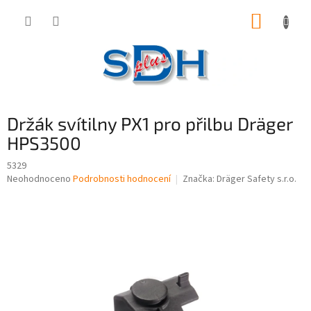
Přejít
NÁKUP
na
obsah
KOŠÍK
Držák svítilny PX1 pro přilbu Dräger
HPS3500
5329
Průměrné
Neohodnoceno
Podrobnosti hodnocení
Značka:
Dräger Safety s.r.o.
hodnocení
produktu
je
0,0
z
5
hvězdiček.