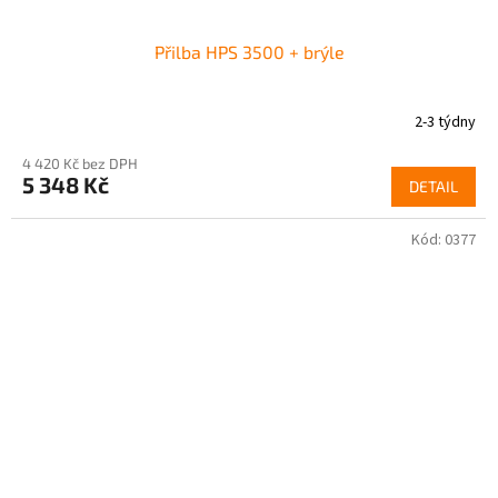
Přilba HPS 3500 + brýle
2-3 týdny
4 420 Kč bez DPH
5 348 Kč
DETAIL
Kód:
0377