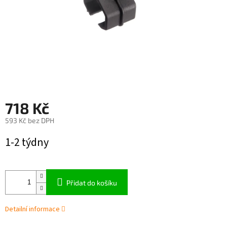
718 Kč
593 Kč bez DPH
Měrná
1-2 týdny
cena:
Přidat do košíku
Detailní informace