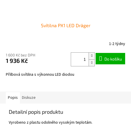
Svítilna PX1 LED Dräger
1-2 týdny
Průměrné
hodnocení
produktu
1 600 Kč bez DPH
Do košíku
1 936 Kč
je
2,0
z
Přilbová svítilna s výkonnou LED diodou
5
hvězdiček.
Popis
Diskuze
Detailní popis produktu
Vyrobeno z plastu odolného vysokým teplotám.