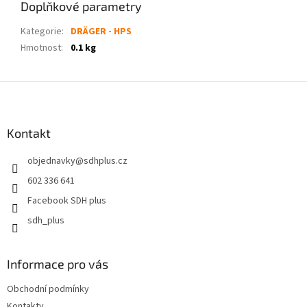
Doplňkové parametry
Kategorie
:
DRÄGER - HPS
Hmotnost
:
0.1 kg
Z
á
p
a
Kontakt
t
objednavky
@
sdhplus.cz
í
602 336 641
Facebook SDH plus
sdh_plus
Informace pro vás
Obchodní podmínky
Kontakty