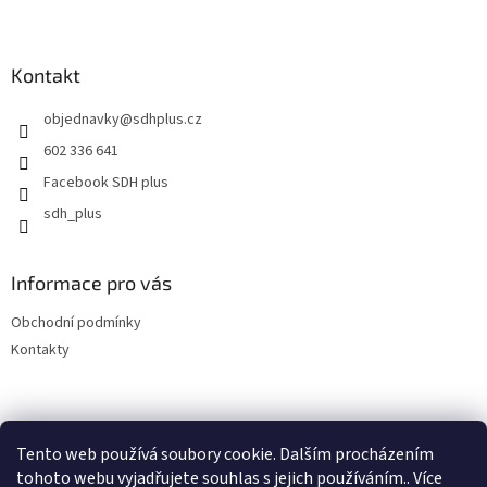
Z
á
p
a
Kontakt
t
objednavky
@
sdhplus.cz
í
602 336 641
Facebook SDH plus
sdh_plus
Informace pro vás
Obchodní podmínky
Kontakty
Tento web používá soubory cookie. Dalším procházením
tohoto webu vyjadřujete souhlas s jejich používáním.. Více