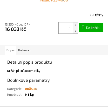
2-3 týdny
13 250 Kč bez DPH
Do košíku
16 033 Kč
Popis
Diskuze
Detailní popis produktu
Držák plicní automatiky
Doplňkové parametry
Kategorie
:
DRÄGER
Hmotnost
:
0.1 kg