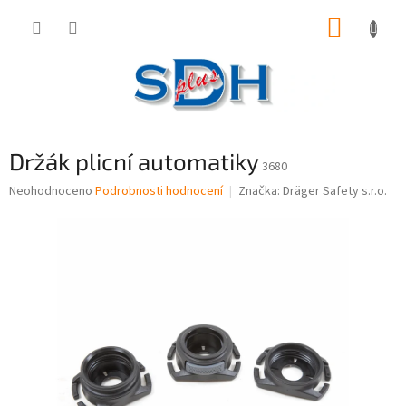
Přejít
NÁKUP
na
obsah
KOŠÍK
Držák plicní automatiky
3680
Průměrné
Neohodnoceno
Podrobnosti hodnocení
Značka:
Dräger Safety s.r.o.
hodnocení
produktu
je
0,0
z
5
hvězdiček.