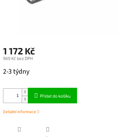
1 172 Kč
969 Kč bez DPH
Měrná
2-3 týdny
cena:
Přidat do košíku
Detailní informace