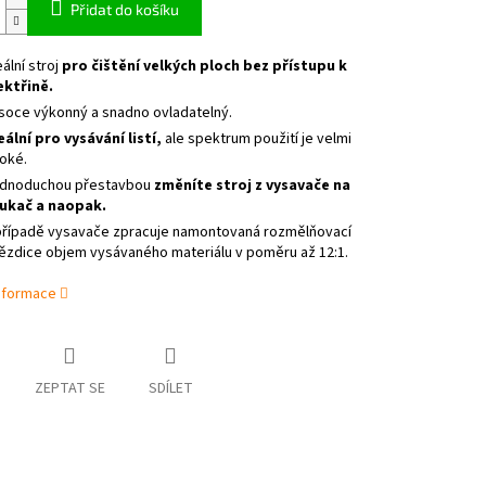
Přidat do košíku
eální stroj
pro čištění velkých ploch bez přístupu k
ektřině.
soce výkonný a snadno ovladatelný.
eální pro vysávání listí,
ale spektrum použití je velmi
roké.
dnoduchou přestavbou
změníte stroj z vysavače na
ukač a naopak.
případě vysavače zpracuje namontovaná rozmělňovací
ězdice objem vysávaného materiálu v poměru až 12:1.
informace
ZEPTAT SE
SDÍLET