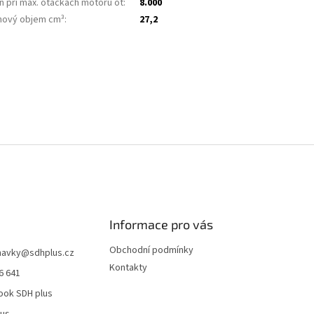
n při max. otáčkách motoru ot
:
8.000
hový objem cm³
:
27,2
Informace pro vás
Obchodní podmínky
navky
@
sdhplus.cz
Kontakty
6 641
ook SDH plus