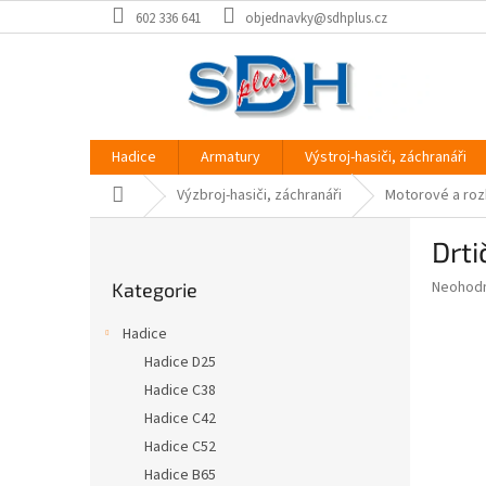
Přejít
602 336 641
objednavky@sdhplus.cz
na
obsah
Hadice
Armatury
Výstroj-hasiči, záchranáři
Domů
Výzbroj-hasiči, záchranáři
Motorové a rozb
P
Drti
o
Přeskočit
s
Průměr
Neohod
Kategorie
kategorie
t
hodnoce
r
produkt
Hadice
a
je
Hadice D25
0,0
n
z
Hadice C38
n
5
í
Hadice C42
hvězdič
p
Hadice C52
a
Hadice B65