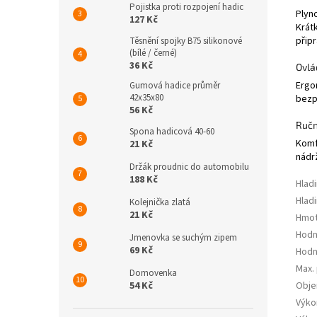
Pojistka proti rozpojení hadic
Plyn
127 Kč
Krátk
přip
Těsnění spojky B75 silikonové
(bílé / černé)
36 Kč
Ovlá
Ergo
Gumová hadice průměr
42x35x80
bezp
56 Kč
Ručn
Spona hadicová 40-60
Komf
21 Kč
nádr
Držák proudnic do automobilu
188 Kč
Hlad
Hlad
Kolejnička zlatá
21 Kč
Hmot
Hodn
Jmenovka se suchým zipem
69 Kč
Hodn
Max.
Domovenka
54 Kč
Obje
Výko