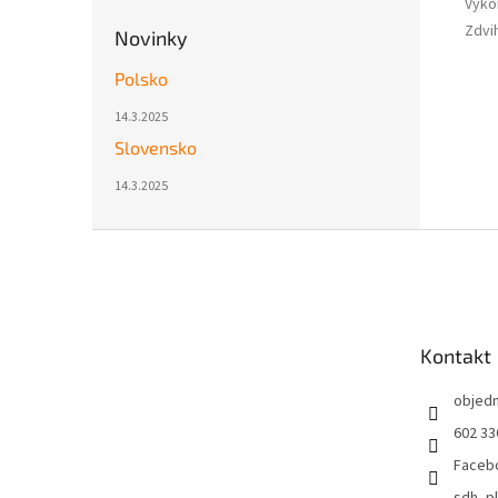
Výko
Zdvi
Novinky
Polsko
14.3.2025
Slovensko
14.3.2025
Z
á
p
a
t
Kontakt
í
objed
602 33
Faceb