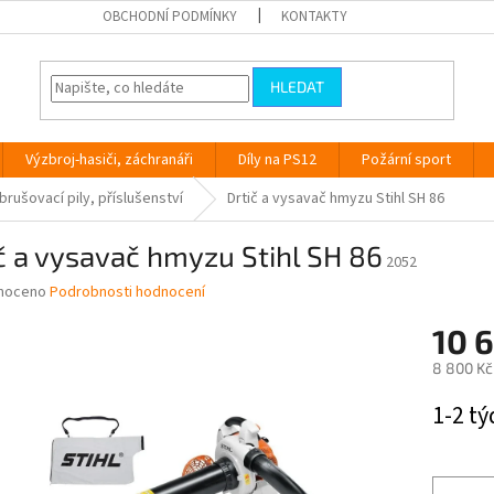
OBCHODNÍ PODMÍNKY
KONTAKTY
HLEDAT
Výzbroj-hasiči, záchranáři
Díly na PS12
Požární sport
rušovací pily, příslušenství
Drtič a vysavač hmyzu Stihl SH 86
č a vysavač hmyzu Stihl SH 86
2052
né
noceno
Podrobnosti hodnocení
ní
10 
u
8 800 Kč
Měrná
1-2 t
cena:
ek.