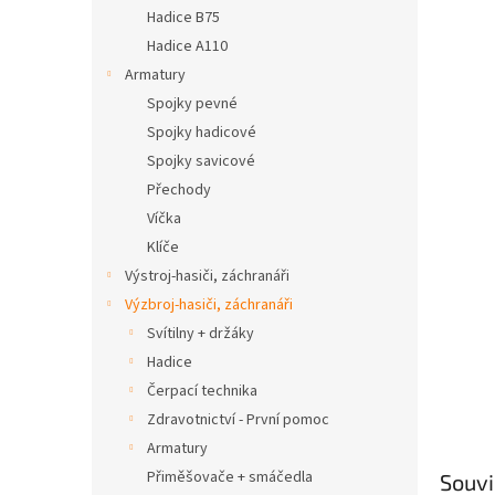
n
Hadice B75
e
Hadice A110
l
Armatury
Spojky pevné
Spojky hadicové
Spojky savicové
Přechody
Víčka
Klíče
Výstroj-hasiči, záchranáři
Výzbroj-hasiči, záchranáři
Svítilny + držáky
Hadice
Čerpací technika
Zdravotnictví - První pomoc
Armatury
Přiměšovače + smáčedla
Souvi