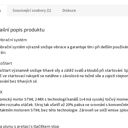
s
Související soubory (1)
Diskuze
ailní popis produktu
vibrační systém
ibrační systém výrazně snižuje vibrace a garantuje tím i při delším používá
ráci.
toStart
oStart významně snižuje trhavé síly a zátěž svalů a kloubů při startování. Sp
č ve startovací rukojetí se natáhne v závislosti na tažné síle a zajistí stejn
ování bez trhavých sil.
IX
omický motor STIHL 2-MIX s technologií kanálů 1v4 má vysoký točivý mome
kém rozsahu otáček. Stroj tak ušetří až 20% paliva ve srovnání s konvenční
taktním motorem STIHL bez této technologie. Zároveň se sníží emise zplod
a plynu s aretací s tlačítkem stop