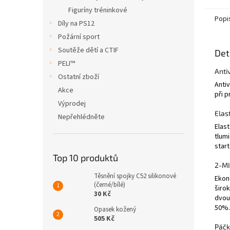
Figuríny tréninkové
Popi
Díly na PS12
Požární sport
Soutěže dětí a CTIF
Det
PELI™
Anti
Ostatní zboží
Antiv
Akce
při p
Výprodej
Elas
Nepřehlédněte
Elast
tlumi
start
Top 10 produktů
2-M
Těsnění spojky C52 silikonové
Ekon
(černé/bílé)
širo
30 Kč
dvou
50%.
Opasek kožený
505 Kč
Páčk