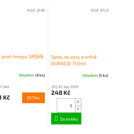
Kód:
2548
Kód:
4714
k proti hmyzu SRŠÁŇ
Sprej na vosy a sršně
DURACID 750ml
Skladem
(4 ks)
Skladem
(5 ks)
Kč bez
205 Kč bez DPH
248 Kč
1 Kč
DETAIL
Do košíku