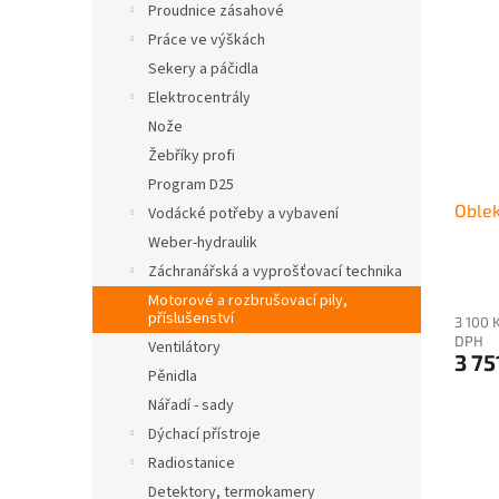
Proudnice zásahové
Práce ve výškách
Sekery a páčidla
Elektrocentrály
Nože
Žebříky profi
Program D25
Oble
Vodácké potřeby a vybavení
Weber-hydraulik
Záchranářská a vyprošťovací technika
Motorové a rozbrušovací pily,
příslušenství
3 100 
DPH
Ventilátory
3 75
Pěnidla
Nářadí - sady
Dýchací přístroje
Radiostanice
Detektory, termokamery