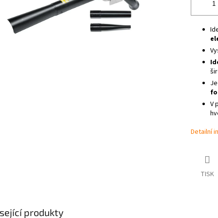
Id
el
Vy
Id
ši
Je
fo
V 
hv
Detailní 
TISK
sející produkty