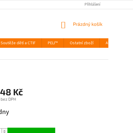
Přihlášení
NÁKUPNÍ
Prázdný košík
KOŠÍK
Soutěže dětí a CTIF
PELI™
Ostatní zboží
Akce
Výp
648 Kč
 bez DPH
ýdny