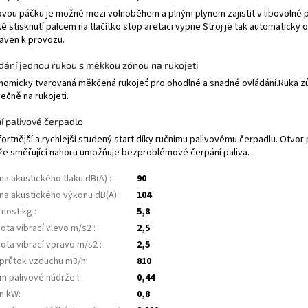
ovou páčku je možné mezi volnoběhem a plným plynem zajistit v libovolné 
é stisknutí palcem na tlačítko stop aretaci vypne Stroj je tak automaticky 
raven k provozu.
dání jednou rukou s měkkou zónou na rukojeti
nomicky tvarovaná měkčená rukojeť pro ohodlné a snadné ovládání.Ruka z
ečně na rukojeti.
í palivové čerpadlo
ortnější a rychlejší studený start díky ručnímu palivovému čerpadlu. Otvor 
že směřující nahoru umožňuje bezproblémové čerpání paliva.
ina akustického tlaku dB(A)
:
90
ina akustického výkonu dB(A)
:
104
nost kg
:
5,8
ota vibrací vlevo m/s2
:
2,5
ota vibrací vpravo m/s2
:
2,5
 průtok vzduchu m3/h
:
810
m palivové nádrže l
:
0,44
n kW
:
0,8