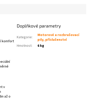
Doplňkové parametry
Motorové a rozbrušovací
Kategorie
:
pily, příslušenství
ní komfort
Hmotnost
:
6 kg
eciální
oměrné
nt v
m
in až o