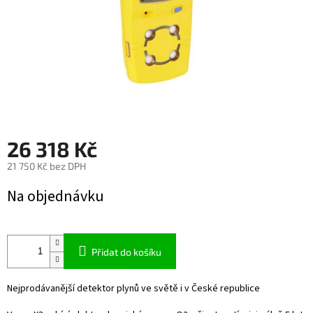
26 318 Kč
21 750 Kč bez DPH
Měrná
Na objednávku
cena:
Přidat do košíku
Nejprodávanější detektor plynů ve světě i v České republice