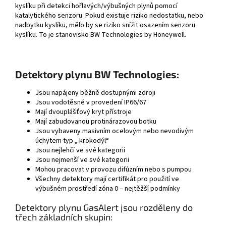
kyslíku při detekci hořlavých/výbušných plynů pomocí
katalytického senzoru. Pokud existuje riziko nedostatku, nebo
nadbytku kyslíku, mělo by se riziko snížit osazením senzoru
kyslíku. To je stanovisko BW Technologies by Honeywell.
Detektory plynu BW Technologies:
Jsou napájeny běžně dostupnými zdroji
Jsou vodotěsné v provedení IP66/67
Mají dvouplášťový kryt přístroje
Mají zabudovanou protinárazovou botku
Jsou vybaveny masivním ocelovým nebo nevodivým
úchytem typ „ krokodýl“
Jsou nejlehčí ve své kategorii
Jsou nejmenší ve své kategorii
Mohou pracovat v provozu difúzním nebo s pumpou
Všechny detektory mají certifikát pro použití ve
výbušném prostředí zóna 0 – nejtěžší podmínky
Detektory plynu GasAlert jsou rozděleny do
třech základních skupin: