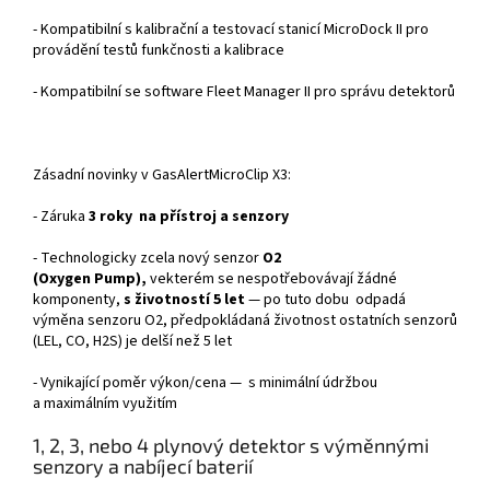
- Kompatibilní s kalibrační a testovací stanicí MicroDock II pro
provádění testů funkčnosti a kalibrace
- Kompatibilní se software Fleet Manager II pro správu detektorů
Zásadní novinky v GasAlertMicroClip X3:
- Záruka
3 roky na přístroj a senzory
- Technologicky zcela nový senzor
O2
(Oxygen Pump),
vekterém se nespotřebovávají žádné
komponenty,
s životností 5 let
— po tuto dobu odpadá
výměna senzoru O2, předpokládaná životnost ostatních senzorů
(LEL, CO, H2S) je delší než 5 let
- Vynikající poměr výkon/cena — s minimální údržbou
a maximálním využitím
1, 2, 3, nebo 4 plynový detektor s výměnnými
senzory a nabíjecí baterií