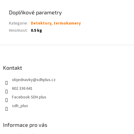
Doplňkové parametry
Kategorie
:
Detektory, termokamery
Hmotnost
:
0.5 kg
Z
á
p
a
Kontakt
t
objednavky
@
sdhplus.cz
í
602 336 641
Facebook SDH plus
sdh_plus
Informace pro vás