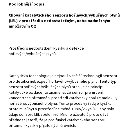
Podrobnější popis:
Chování katalytického senzoru hořlavých/výbušných plynů
(LEL) v prostředí s nedostatečným, nebo nadměrným
množstvím O2
Prostředí s nedostatkem kyslíku a detekce
hořlavých/výbušných plynů:
Katalytická technologie je nejpoužívanější technologií senzoru
pro detekci nebezpečí hořlavého/výbušného plynu. Tento typ
senzoru hořlavých/výbušných plynů pracuje na principu
katalytické oxidace, to znamená, že senzor pro určení
koncentrace přítomné v prostředí katalyticky spaluje molekuly
hořlavého/výbušného plynu. Tento proces vyžaduje kyslík,
proto musí být v prostředí nejméně 10%v/v kyslíku, aby byly
údaje senzoru LEL spolehlivé. Mnoho uživatelů proto dává
přednost jistotě, že je pro funkci katalytického senzoru
přítomen kyslík v přijatelných úrovních.