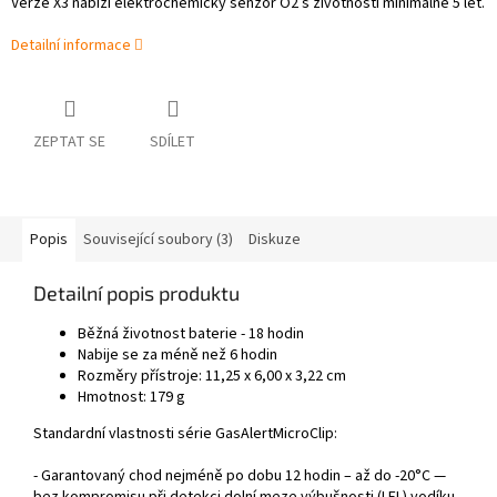
Verze X3 nabízí elektrochemický senzor O2 s životností minimálně 5 let.
Detailní informace
ZEPTAT SE
SDÍLET
Popis
Související soubory (3)
Diskuze
Detailní popis produktu
Běžná životnost baterie - 18 hodin
Nabije se za méně než 6 hodin
Rozměry přístroje: 11,25 x 6,00 x 3,22 cm
Hmotnost: 179 g
Standardní vlastnosti série GasAlertMicroClip:
- Garantovaný chod nejméně po dobu 12 hodin – až do -20°C —