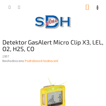
Přejít
NÁKUP
na
obsah
KOŠÍK
Detektor GasAlert Micro Clip X3, LEL,
O2, H2S, CO
1957
Průměrné
Neohodnoceno
Podrobnosti hodnocení
hodnocení
produktu
je
0,0
z
5
hvězdiček.