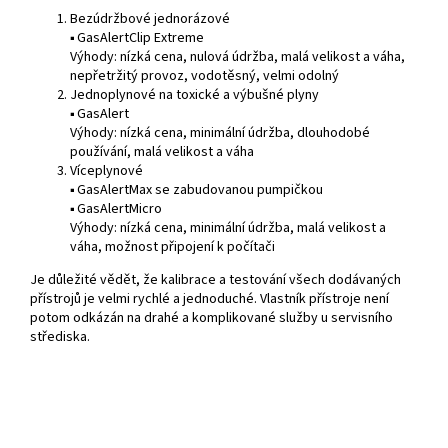
Bezúdržbové jednorázové
▪ GasAlertClip Extreme
Výhody: nízká cena, nulová údržba, malá velikost a váha,
nepřetržitý provoz, vodotěsný, velmi odolný
Jednoplynové na toxické a výbušné plyny
▪ GasAlert
Výhody: nízká cena, minimální údržba, dlouhodobé
používání, malá velikost a váha
Víceplynové
▪ GasAlertMax se zabudovanou pumpičkou
▪ GasAlertMicro
Výhody: nízká cena, minimální údržba, malá velikost a
váha, možnost připojení k počítači
Je důležité vědět, že kalibrace a testování všech dodávaných
přístrojů je velmi rychlé a jednoduché. Vlastník přístroje není
potom odkázán na drahé a komplikované služby u servisního
střediska.