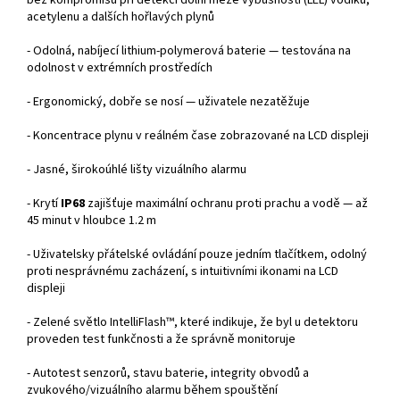
bez kompromisu při detekci dolní meze výbušnosti (LEL) vodíku,
acetylenu a dalších hořlavých plynů
- Odolná, nabíjecí lithium-polymerová baterie — testována na
odolnost v extrémních prostředích
- Ergonomický, dobře se nosí — uživatele nezatěžuje
- Koncentrace plynu v reálném čase zobrazované na LCD displeji
- Jasné, širokoúhlé lišty vizuálního alarmu
- Krytí
IP68
zajišťuje maximální ochranu proti prachu a vodě — až
45 minut v hloubce 1.2 m
- Uživatelsky přátelské ovládání pouze jedním tlačítkem, odolný
proti nesprávnému zacházení, s intuitivními ikonami na LCD
displeji
- Zelené světlo IntelliFlash™, které indikuje, že byl u detektoru
proveden test funkčnosti a že správně monitoruje
- Autotest senzorů, stavu baterie, integrity obvodů a
zvukového/vizuálního alarmu během spouštění