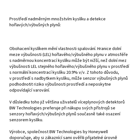
Prostředí nadměrným množstvím kyslíku a detekce
hořlavých/výbušných plynů:
Obohacení kyslíkem mění vlastnosti spalování. Hranice dolní
meze výbušnosti (LEL) hořlavého/výbušného plynu v atmosféře
s nadměrnou koncentrací kyslíku může být nižší, než dolní mez
výbušnosti LEL stejného hořlavého/výbušného plynu v prostředí
s normální koncentrací kyslíku 20.9% v/v. Z tohoto důvodu,
v prostředí s nadbytkem kyslíku, může senzor výbušných plynů
podhodnotit riziko výbušnosti prostředí a neposkytne
odpovídající varování.
V důsledku toho již většina uživatelů víceplynových detektorů
BW Technologies preferuje při nákupu svých přístrojů se
senzory hořlavých/výbušných plynů současně také osazení
senzorem kyslíku.
Výrobce, společnost BW Technologies by Honeywell
doporučuje, aby si zákaznící sami ověřili přijatelné úrovně