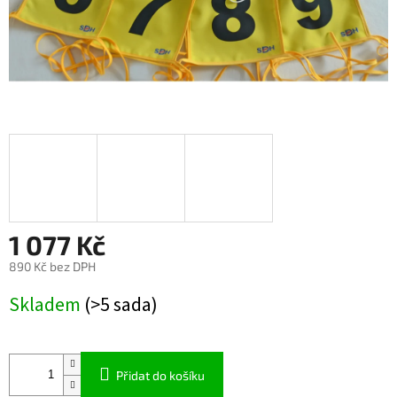
1 077 Kč
890 Kč bez DPH
Měrná
Skladem
(>5 sada)
cena:
Přidat do košíku