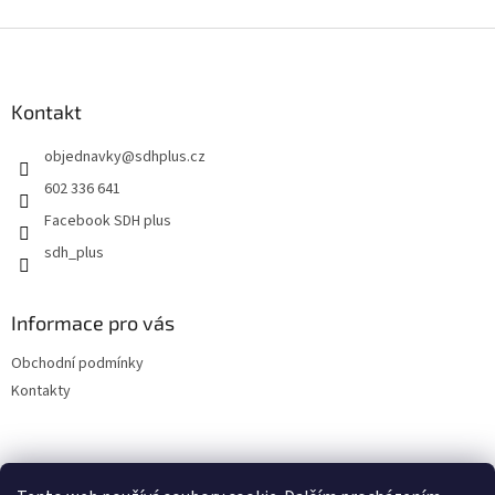
Z
á
p
a
Kontakt
t
objednavky
@
sdhplus.cz
í
602 336 641
Facebook SDH plus
sdh_plus
Informace pro vás
Obchodní podmínky
Kontakty