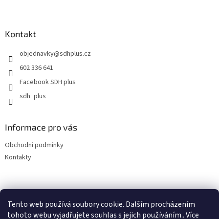
Z
á
p
a
Kontakt
t
objednavky
@
sdhplus.cz
í
602 336 641
Facebook SDH plus
sdh_plus
Informace pro vás
Obchodní podmínky
Kontakty
Tento web používá soubory cookie. Dalším procházením
tohoto webu vyjadřujete souhlas s jejich používáním.. Více