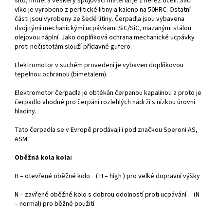
síto, hřídel a veškerý spojovací materiál je z nerez oceli. Sací
víko je vyrobeno z perlitické litiny a kaleno na 50HRC. Ostatní
části jsou vyrobeny ze šedé litiny. Čerpadla jsou vybavena
dvojitými mechanickými ucpávkami SiC/SiC, mazanými stálou
olejovou náplní. Jako doplňková ochrana mechanické ucpávky
proti nečistotám slouží přídavné gufero.
Elektromotor v suchém provedení je vybaven doplňkovou
tepelnou ochranou (bimetalem).
Elektromotor čerpadla je obtékán čerpanou kapalinou a proto je
čerpadlo vhodné pro čerpání rozlehlých nádrží s nízkou úrovní
hladiny.
Tato čerpadla se v Evropě prodávají i pod značkou Speroni AS,
ASM.
Oběžná kola kola:
H – otevřené oběžné kolo ( H – high ) pro velké dopravní výšky
N – zavřené oběžné kolo s dobrou odolností proti ucpávání (N
– normal) pro běžné použití