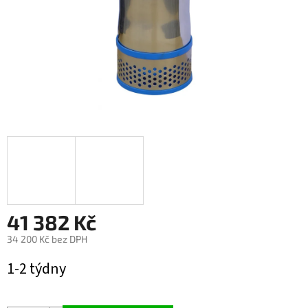
41 382 Kč
34 200 Kč bez DPH
Měrná
1-2 týdny
cena: