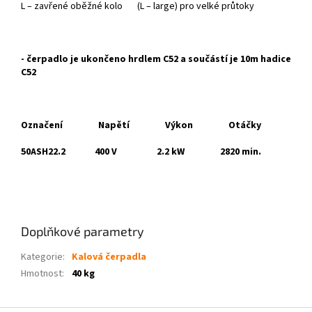
L – zavřené oběžné kolo (L – large) pro velké průtoky
- čerpadlo je ukončeno hrdlem C52 a součástí je 10m hadice
C52
Označení Napětí Výkon Otáčky
50ASH22.2 400 V 2.2 kW 2820 min.
Doplňkové parametry
Kategorie
:
Kalová čerpadla
Hmotnost
:
40 kg