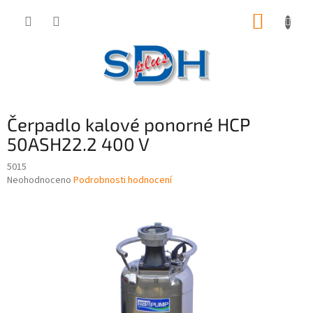
Přejít
NÁKUP
na
obsah
KOŠÍK
Čerpadlo kalové ponorné HCP
50ASH22.2 400 V
5015
Průměrné
Neohodnoceno
Podrobnosti hodnocení
hodnocení
produktu
je
0,0
z
5
hvězdiček.