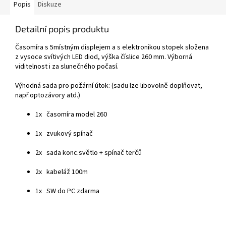
Popis
Diskuze
Detailní popis produktu
Časomíra s 5místným displejem a s elektronikou stopek složena
z vysoce svítivých LED diod, výška číslice 260 mm. Výborná
viditelnost i za slunečného počasí.
Výhodná sada pro požární útok: (sadu lze libovolně doplňovat,
např.optozávory atd.)
1x časomíra model 260
1x zvukový spínač
2x sada konc.světlo + spínač terčů
2x kabeláž 100m
1x SW do PC zdarma