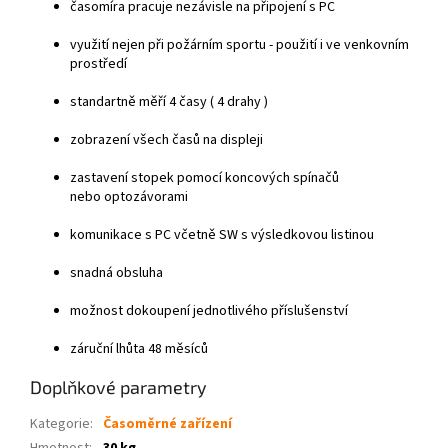
časomíra pracuje nezávisle na připojení s PC
využití nejen při požárním sportu - použití i ve venkovním
prostředí
standartně měří 4 časy ( 4 drahy )
zobrazení všech časů na displeji
zastavení stopek pomocí koncových spínačů
nebo optozávorami
komunikace s PC včetně SW s výsledkovou listinou
snadná obsluha
možnost dokoupení jednotlivého příslušenství
záruční lhůta 48 měsíců
Doplňkové parametry
Kategorie
:
Časoměrné zařízení