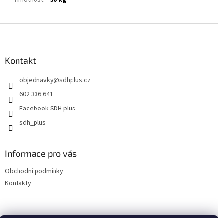
Hmotnost
:
30 kg
Z
á
p
a
Kontakt
t
objednavky
@
sdhplus.cz
í
602 336 641
Facebook SDH plus
sdh_plus
Informace pro vás
Obchodní podmínky
Kontakty