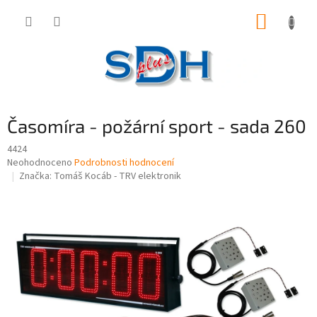
Přejít
NÁKUP
na
obsah
KOŠÍK
Časomíra - požární sport - sada 260
4424
Průměrné
Neohodnoceno
Podrobnosti hodnocení
hodnocení
Značka:
Tomáš Kocáb - TRV elektronik
produktu
je
0,0
z
5
hvězdiček.