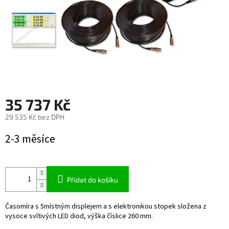
35 737 Kč
29 535 Kč bez DPH
Měrná
2-3 měsíce
cena:
Přidat do košíku
Časomíra s 5místným displejem a s elektronikou stopek složena z
vysoce svítivých LED diod, výška číslice 260 mm.