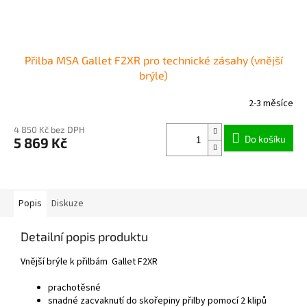
Přilba MSA Gallet F2XR pro technické zásahy (vnější
brýle)
2-3 měsíce
4 850 Kč bez DPH
Do košíku
5 869 Kč
Popis
Diskuze
Detailní popis produktu
Vnější brýle k přilbám Gallet F2XR
prachotěsné
snadné zacvaknutí do skořepiny přilby pomocí 2 klipů