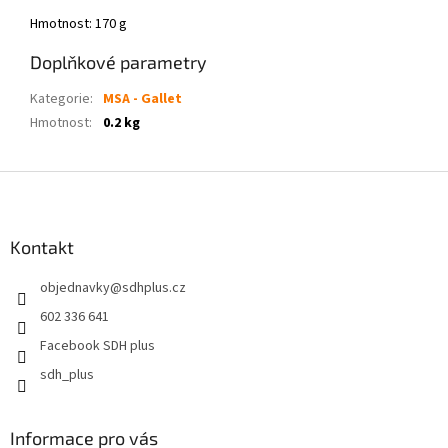
Hmotnost: 170 g
Doplňkové parametry
Kategorie
:
MSA - Gallet
Hmotnost
:
0.2 kg
Z
á
p
a
Kontakt
t
objednavky
@
sdhplus.cz
í
602 336 641
Facebook SDH plus
sdh_plus
Informace pro vás