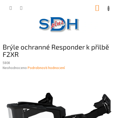
Přejít
NÁKUP
na
obsah
KOŠÍK
Brýle ochranné Responder k přilbě
F2XR
5808
Průměrné
Neohodnoceno
Podrobnosti hodnocení
hodnocení
produktu
je
0,0
z
5
hvězdiček.