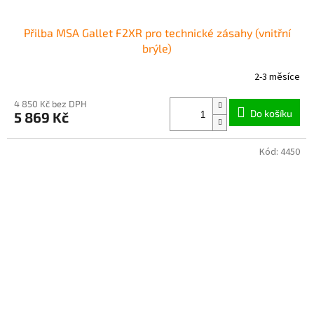
Přilba MSA Gallet F2XR pro technické zásahy (vnitřní
brýle)
2-3 měsíce
4 850 Kč bez DPH
Do košíku
5 869 Kč
Kód:
4450