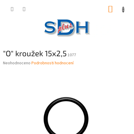
Přejít
NÁKUP
na
obsah
KOŠÍK
"O" kroužek 15x2,5
1077
Průměrné
Neohodnoceno
Podrobnosti hodnocení
hodnocení
produktu
je
0,0
z
5
hvězdiček.