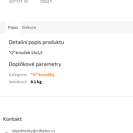
ZEPTAT SE
SDÍLET
Popis
Diskuze
Detailní popis produktu
"O" kroužek 15x2,5
Doplňkové parametry
Kategorie
:
"O" kroužky
Hmotnost
:
0.1 kg
Z
á
p
a
Kontakt
t
objednavky
@
sdhplus.cz
í