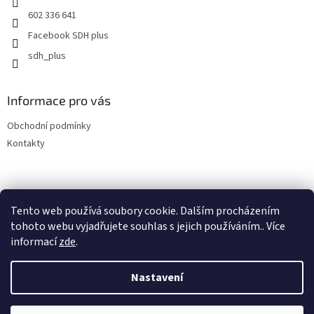
602 336 641
Facebook SDH plus
sdh_plus
Informace pro vás
Obchodní podmínky
Kontakty
Tento web používá soubory cookie. Dalším procházením
tohoto webu vyjadřujete souhlas s jejich používáním.. Více
informací
zde
.
Vytvořil Shoptet
Nastavení
Copyright 2026
SDH plus vše pro hasiče a záchranáře
. Všechna